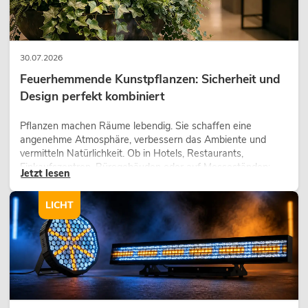
30.07.2026
Feuerhemmende Kunstpflanzen: Sicherheit und
Design perfekt kombiniert
Pflanzen machen Räume lebendig. Sie schaffen eine
angenehme Atmosphäre, verbessern das Ambiente und
vermitteln Natürlichkeit. Ob in Hotels, Restaurants,
Einkaufszentren, Bürogebäuden oder auf Messeständen:
Jetzt lesen
eine hochwertige Begrünung gehört heute längst zum
modernen Raumkonzept.
LICHT