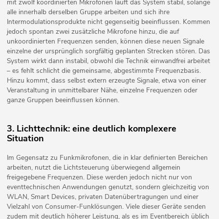
mit zwölf koordinierten Mikrofonen läuft das System stabil, solange
alle innerhalb derselben Gruppe arbeiten und sich ihre
Intermodulationsprodukte nicht gegenseitig beeinflussen. Kommen
jedoch spontan zwei zusätzliche Mikrofone hinzu, die auf
unkoordinierten Frequenzen senden, können diese neuen Signale
einzelne der ursprünglich sorgfältig geplanten Strecken stören. Das
System wirkt dann instabil, obwohl die Technik einwandfrei arbeitet
– es fehlt schlicht die gemeinsame, abgestimmte Frequenzbasis.
Hinzu kommt, dass selbst extern erzeugte Signale, etwa von einer
Veranstaltung in unmittelbarer Nähe, einzelne Frequenzen oder
ganze Gruppen beeinflussen können.
3. Lichttechnik: eine deutlich komplexere
Situation
Im Gegensatz zu Funkmikrofonen, die in klar definierten Bereichen
arbeiten, nutzt die Lichtsteuerung überwiegend allgemein
freigegebene Frequenzen. Diese werden jedoch nicht nur von
eventtechnischen Anwendungen genutzt, sondern gleichzeitig von
WLAN, Smart Devices, privaten Datenübertragungen und einer
Vielzahl von Consumer-Funklösungen. Viele dieser Geräte senden
zudem mit deutlich höherer Leistung, als es im Eventbereich üblich