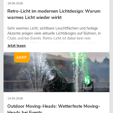
18.06.2026
Retro-Licht im modernen Lichtdesign: Warum
warmes Licht wieder wirkt
Sehr warmes Licht, sichtbare Leuchtflächen und farbige
Akzente prägen viele aktuelle Lichtdesigns auf Bühnen, in
Clubs und bei Events. Retro-Licht ist dabei kein rein
nostalgischer Effekt, sondern ein bewusst eingesetztes
Jetzt lesen
Gestaltungsmittel: Es schafft Atmosphäre, gibt Szenen
Charakter und kann technische LED-Setups emotionaler
LICHT
wirken lassen.
14.05.2026
Outdoor Moving-Heads: Wetterfeste Moving-
Heads bei Events