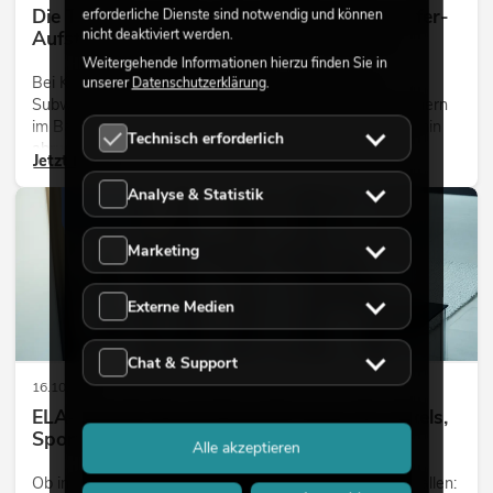
Die Technik macht’s: Verschiedene Subwoofer-
erforderliche Dienste sind notwendig und können
nicht deaktiviert werden.
Aufstellungen für Konzerte und Festivals
Weitergehende Informationen hierzu finden Sie in
Bei Konzerten und im Club sind sie unverzichtbar:
unserer
Datenschutzerklärung
.
Subwoofer, Bass-Lautsprecher also, die für das Wummern
im Bauch zuständig sind und das Klangbild nach unten hin
Technisch erforderlich
abrunden.
Jetzt lesen
Analyse & Statistik
AUDIO
Marketing
Externe Medien
Chat & Support
16.10.2025
ELA-Technik: Beschallungslösungen für Hotels,
Sporthallen, Schulen etc.
Alle akzeptieren
Ob in Hotels, Kaufhäusern, Bürogebäuden oder Lagerhallen: