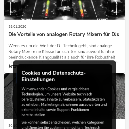
29.01.2026
Die Vorteile von analogen Rotary Mixern für DJs
Wenn es um die Welt der DJ-Technik geht, sind analoge
Rotary Mixer eine Klasse für sich. Sie sind sowohl für ihre
beeindruckende Klangqualität als auch für ihre Robustheit
und Langlebigkeit berühmt. In diesem Blogpost tauchen wir
Jetzt lesen
tief in die Welt der analogen Rotary Mixer ein und
Cookies und Datenschutz-
entdecken, warum sie nach wie vor die erste Wahl vieler DJs
Einstellungen
AUDIO
sind.
Wir verwenden Cookies und vergleichbare
Technologien, um unsere Website technisch
bereitzustellen, Inhalte zu verbessern, Statistikdaten
zu erheben, Marketingmaßnahmen auszuwerten und
externe Inhalte sowie Support-Funktionen
bereitzustellen.
Sie können selbst entscheiden, welchen Kategorien
30.10.2025
und Diensten Sie zustimmen möchten. Technisch