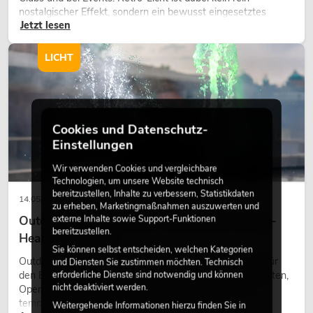
nostalgischer Effekt, sondern ein bewusst eingesetztes
Jetzt lesen
Gestaltungsmittel: Es schafft Atmosphäre, gibt Szenen
Charakter und kann technische LED-Setups emotionaler
wirken lassen.
LICHT
Cookies und Datenschutz-
Einstellungen
Wir verwenden Cookies und vergleichbare
Technologien, um unsere Website technisch
bereitzustellen, Inhalte zu verbessern, Statistikdaten
14.05.2026
zu erheben, Marketingmaßnahmen auszuwerten und
Outdoor Moving-Heads: Wetterfeste Moving-
externe Inhalte sowie Support-Funktionen
bereitzustellen.
Heads bei Events
Sie können selbst entscheiden, welchen Kategorien
Outdoor Moving-Heads sind bewegliche Scheinwerfer für
und Diensten Sie zustimmen möchten. Technisch
den Einsatz im Freien. Sie werden bei Festivals, Stadtfesten,
erforderliche Dienste sind notwendig und können
nicht deaktiviert werden.
Open-Air-Konzerten, Architekturinszenierungen und
temporären Außeninstallationen eingesetzt.
Weitergehende Informationen hierzu finden Sie in