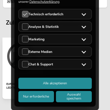
Jetzt lesen
unserer
Datenschutzerklärung
.
Technisch erforderlich
Zuletzt angesehene Artikel
Analyse & Statistik
Marketing
Externe Medien
Chat & Support
Alle akzeptieren
EUROLITE Flügelbegrenzer
LED Theatre COB 100
Auswahl
Nur erforderliche
speichern