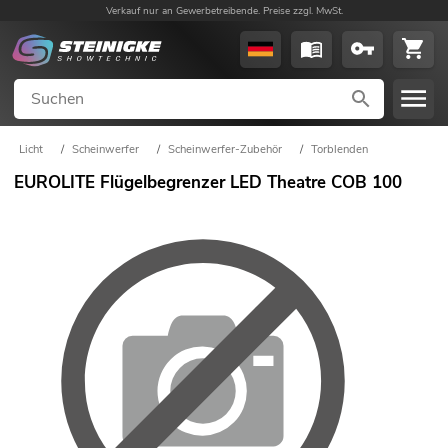
Verkauf nur an Gewerbetreibende. Preise zzgl. MwSt.
Licht
/
Scheinwerfer
/
Scheinwerfer-Zubehör
/
Torblenden
EUROLITE Flügelbegrenzer LED Theatre COB 100