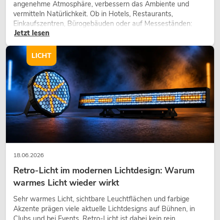
angenehme Atmosphäre, verbessern das Ambiente und
vermitteln Natürlichkeit. Ob in Hotels, Restaurants,
Einkaufszentren, Bürogebäuden oder auf Messeständen:
Jetzt lesen
eine hochwertige Begrünung gehört heute längst zum
modernen Raumkonzept.
LICHT
18.06.2026
Retro-Licht im modernen Lichtdesign: Warum
warmes Licht wieder wirkt
Sehr warmes Licht, sichtbare Leuchtflächen und farbige
Akzente prägen viele aktuelle Lichtdesigns auf Bühnen, in
Clubs und bei Events. Retro-Licht ist dabei kein rein