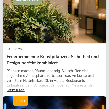
30.07.2026
Feuerhemmende Kunstpflanzen: Sicherheit und
Design perfekt kombiniert
Pflanzen machen Räume lebendig. Sie schaffen eine
angenehme Atmosphäre, verbessern das Ambiente und
vermitteln Natürlichkeit. Ob in Hotels, Restaurants,
Einkaufszentren, Bürogebäuden oder auf Messeständen:
Jetzt lesen
eine hochwertige Begrünung gehört heute längst zum
modernen Raumkonzept.
LICHT