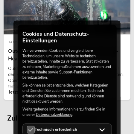
Cookies und Datenschutz-
Einstellungen
14.05.2026
Outdoor Moving-Heads: Wetterfeste Moving-
Wir verwenden Cookies und vergleichbare
Technologien, um unsere Website technisch
Heads bei Events
bereitzustellen, Inhalte zu verbessern, Statistikdaten
zu erheben, Marketingmaßnahmen auszuwerten und
Outdoor Moving-Heads sind bewegliche Scheinwerfer für
externe Inhalte sowie Support-Funktionen
den Einsatz im Freien. Sie werden bei Festivals, Stadtfesten,
bereitzustellen.
Open-Air-Konzerten, Architekturinszenierungen und
Sie können selbst entscheiden, welchen Kategorien
temporären Außeninstallationen eingesetzt.
und Diensten Sie zustimmen möchten. Technisch
Jetzt lesen
erforderliche Dienste sind notwendig und können
nicht deaktiviert werden.
Weitergehende Informationen hierzu finden Sie in
unserer
Datenschutzerklärung
.
Zuletzt angesehene Artikel
Technisch erforderlich