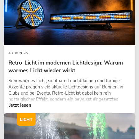
18.06.2026
Retro-Licht im modernen Lichtdesign: Warum
warmes Licht wieder wirkt
Sehr warmes Licht, sichtbare Leuchtflächen und farbige
Akzente prägen viele aktuelle Lichtdesigns auf Bühnen, in
Clubs und bei Events. Retro-Licht ist dabei kein rein
nostalgischer Effekt, sondern ein bewusst eingesetztes
Jetzt lesen
Gestaltungsmittel: Es schafft Atmosphäre, gibt Szenen
Charakter und kann technische LED-Setups emotionaler
wirken lassen.
LICHT