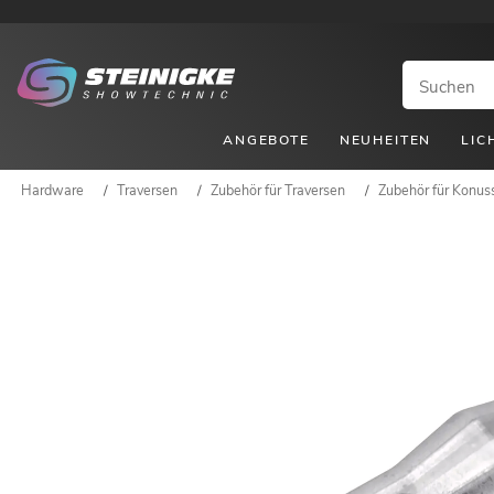
ANGEBOTE
NEUHEITEN
LIC
Hardware
/
Traversen
/
Zubehör für Traversen
/
Zubehör für Konus