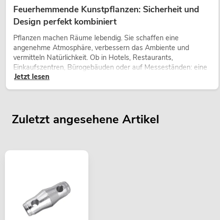
Feuerhemmende Kunstpflanzen: Sicherheit und
Design perfekt kombiniert
Pflanzen machen Räume lebendig. Sie schaffen eine
angenehme Atmosphäre, verbessern das Ambiente und
vermitteln Natürlichkeit. Ob in Hotels, Restaurants,
Einkaufszentren, Bürogebäuden oder auf Messeständen: eine
Jetzt lesen
hochwertige Begrünung gehört heute längst zum modernen
Raumkonzept.
Zuletzt angesehene Artikel