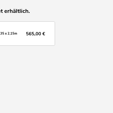
t erhältlich.
565,00
€
35 x 2,15m