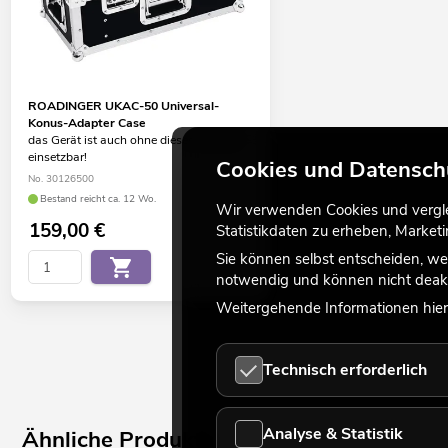
ROADINGER UKAC-50 Universal-
Konus-Adapter Case
das Gerät ist auch ohne dieses Zubehör
einsetzbar!
Cookies und Datensch
No. 30126500
Bestand reicht ca. 12 Wo.
Wir verwenden Cookies und verglei
159,00
€
Statistikdaten zu erheben, Marke
Sie können selbst entscheiden, we
notwendig und können nicht deakt
Weitergehende Informationen hierz
Technisch erforderlich
Analyse & Statistik
Ähnliche Produkte