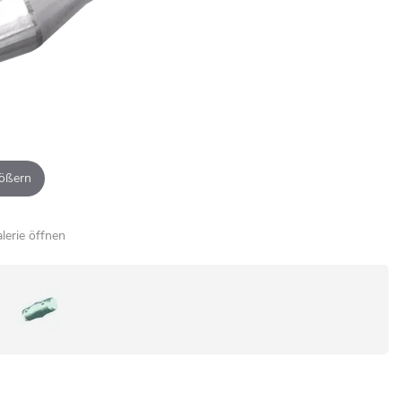
ößern
alerie öffnen