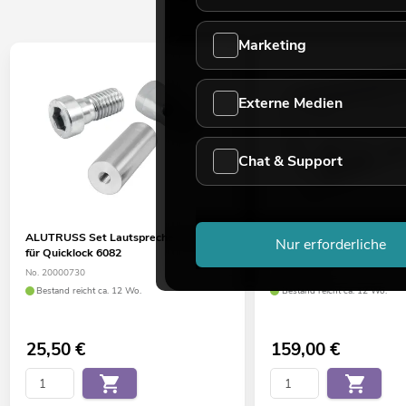
Marketing
Externe Medien
Chat & Support
ALUTRUSS Set Lautsprecheradapter
ROADINGER UKAC-50 Uni
Nur erforderliche
für Quicklock 6082
Konus-Adapter Case
No. 20000730
No. 30126500
Bestand reicht ca. 12 Wo.
Bestand reicht ca. 12 Wo.
25,50
€
159,00
€