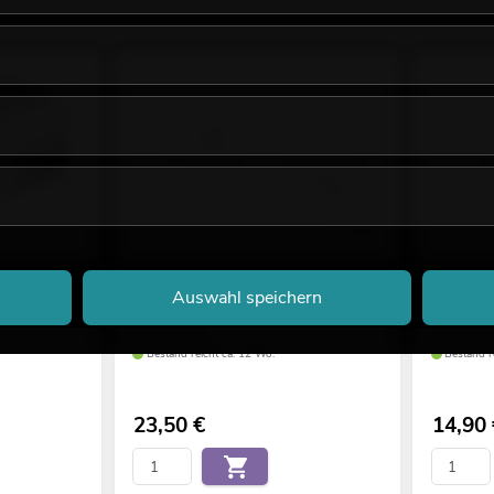
versal-
ALUTRUSS DECOLOCK DQ2
ALUTRUS
Auswahl speichern
Verb.konus/Zapfen/Splint
Decolock
No. 60301590
No. 603015
Bestand reicht ca. 12 Wo.
Bestand r
23,50
€
14,90