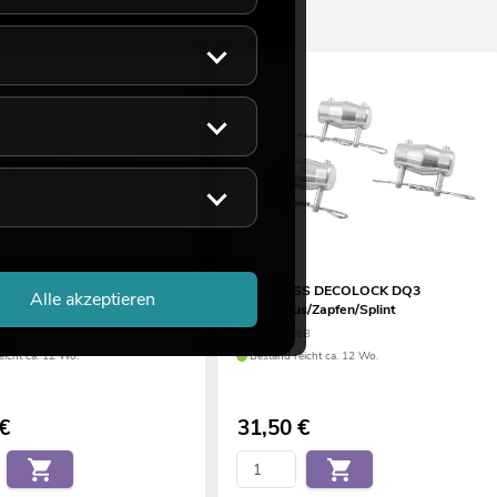
S DECOLOCK Halbkonusset
ALUTRUSS DECOLOCK DQ3
Alle akzeptieren
 DQ-2 M-8
Verb.konus/Zapfen/Splint
91
No. 6030168B
eicht ca. 12 Wo.
Bestand reicht ca. 12 Wo.
€
31,50
€