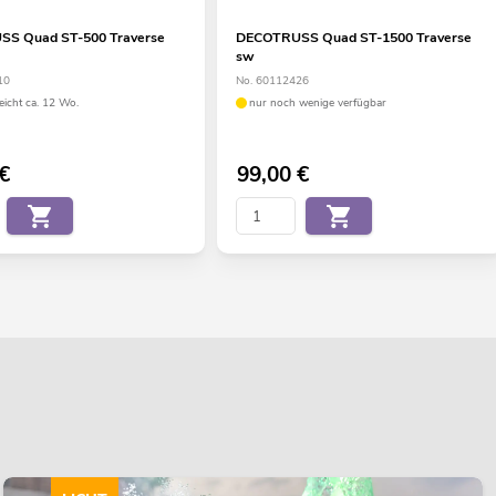
S Quad ST-500 Traverse
DECOTRUSS Quad ST-1500 Traverse
sw
10
No. 60112426
eicht ca. 12 Wo.
nur noch wenige verfügbar
€
99,00
€