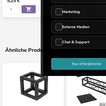
5,25
€
29,90
€
Marketing
Externe Medien
Chat & Support
Ähnliche Produkte
Nur erforderliche