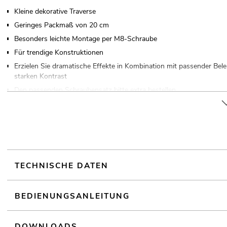
Kleine dekorative Traverse
Geringes Packmaß von 20 cm
Besonders leichte Montage per M8-Schraube
Für trendige Konstruktionen
Erzielen Sie dramatische Effekte in Kombination mit passender Be
starken Kontrast
Den passenden Schraubensatz bitte extra bestellen
In verschiedenen Längen erhältlich
Für Anwendungsgebiete wie zum Beispiel: Ladenbau; Mobile DJs / All
TECHNISCHE DATEN
BEDIENUNGSANLEITUNG
DOWNLOADS