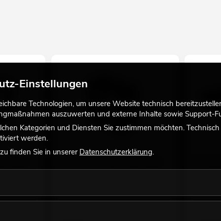
utz-Einstellungen
chbare Technologien, um unsere Website technisch bereitzustellen,
tingmaßnahmen auszuwerten und externe Inhalte sowie Support-Fun
lchen Kategorien und Diensten Sie zustimmen möchten. Technisch e
iviert werden.
u finden Sie in unserer
Datenschutzerklärung
.
 Block sw
DECOTRUSS Quad Spacer Block sw
DECOTRUS
sw
No. 60112440
No. 601124
Bestand reicht ca. 12 Wo.
Bestand r