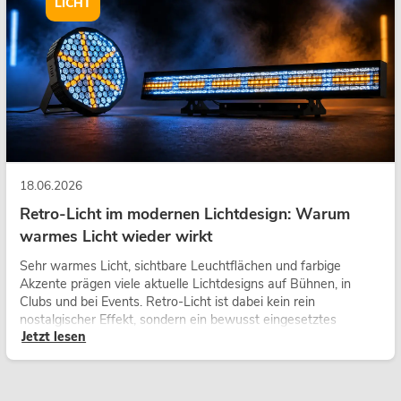
LICHT
18.06.2026
Retro-Licht im modernen Lichtdesign: Warum
warmes Licht wieder wirkt
Sehr warmes Licht, sichtbare Leuchtflächen und farbige
Akzente prägen viele aktuelle Lichtdesigns auf Bühnen, in
Clubs und bei Events. Retro-Licht ist dabei kein rein
nostalgischer Effekt, sondern ein bewusst eingesetztes
Jetzt lesen
Gestaltungsmittel: Es schafft Atmosphäre, gibt Szenen
Charakter und kann technische LED-Setups emotionaler
wirken lassen.