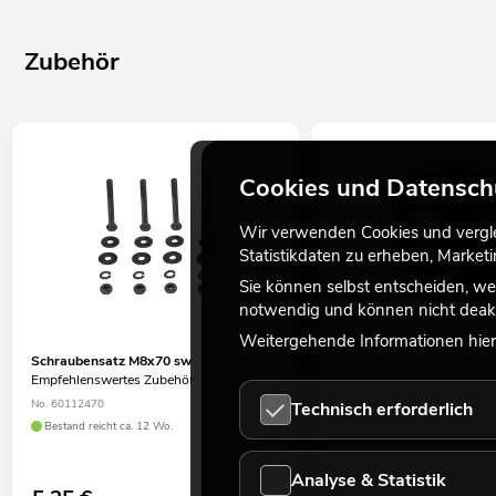
Zubehör
Cookies und Datensch
Wir verwenden Cookies und verglei
Statistikdaten zu erheben, Marke
Sie können selbst entscheiden, we
notwendig und können nicht deakt
Weitergehende Informationen hierz
Schraubensatz M8x70 sw
DECOTRUSS Quad Corner
Empfehlenswertes Zubehör
No. 60112400
No. 60112470
Technisch erforderlich
Verfügbar in ca. 1 Wo.
Bestand reicht ca. 12 Wo.
Analyse & Statistik