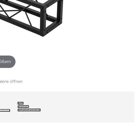
ößern
alerie öffnen