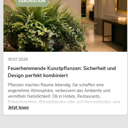
DEKORATION
30.07.2026
Feuerhemmende Kunstpflanzen: Sicherheit und
Design perfekt kombiniert
Pflanzen machen Räume lebendig. Sie schaffen eine
angenehme Atmosphäre, verbessern das Ambiente und
vermitteln Natürlichkeit. Ob in Hotels, Restaurants,
Einkaufszentren, Bürogebäuden oder auf Messeständen: eine
Jetzt lesen
hochwertige Begrünung gehört heute längst zum modernen
Raumkonzept.