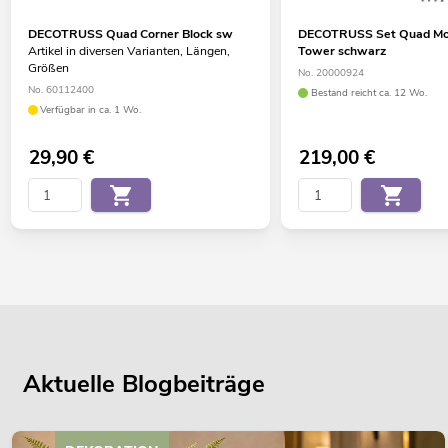
DECOTRUSS Quad Corner Block sw
DECOTRUSS Set Quad Mo
Artikel in diversen Varianten, Längen,
Tower schwarz
Größen
No. 20000924
No. 60112400
Bestand reicht ca. 12 Wo.
Verfügbar in ca. 1 Wo.
29,90
€
219,00
€
Aktuelle Blogbeiträge