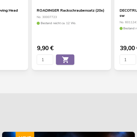
ving Head
ROADINGER Rackschraubensatz (20x)
DECOTRUS
sw
No. 30007723
No. 601124
Bestand reicht ca. 12 Wo.
Bestand r
9,90
€
39,00