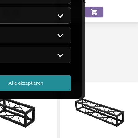
0
€
49,00
€
Alle akzeptieren