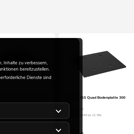
 Inhalte zu verbessern,
ktionen bereitzustellen.
rforderliche Dienste sind
S Quad Bodenplatte 500
DECOTRUSS Quad Bodenplatte 300
sw
60
No. 60112450
eicht ca. 12 Wo.
Bestand reicht ca. 11 Wo.