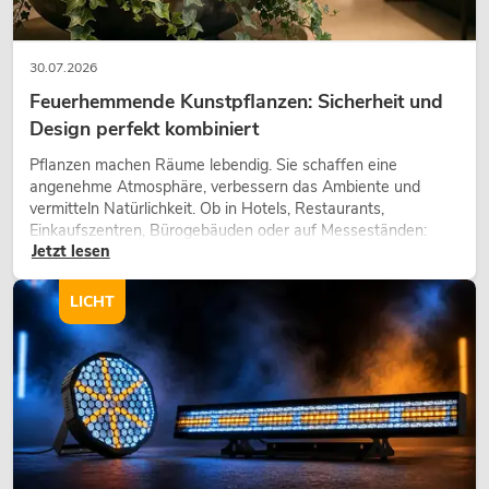
30.07.2026
Feuerhemmende Kunstpflanzen: Sicherheit und
Design perfekt kombiniert
Pflanzen machen Räume lebendig. Sie schaffen eine
angenehme Atmosphäre, verbessern das Ambiente und
vermitteln Natürlichkeit. Ob in Hotels, Restaurants,
Einkaufszentren, Bürogebäuden oder auf Messeständen:
Jetzt lesen
eine hochwertige Begrünung gehört heute längst zum
modernen Raumkonzept.
LICHT