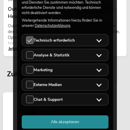
und Diensten Sie zustimmen möchten. Technisch
erforderliche Dienste sind notwendig und können
Outdoor Moving-Heads: Wetterfeste Moving-
nicht deaktiviert werden.
Heads bei Events
Weitergehende Informationen hierzu finden Sie in
Outdoor Moving-Heads sind bewegliche Scheinwerfer für
unserer
Datenschutzerklärung
.
den Einsatz im Freien. Sie werden bei Festivals, Stadtfesten,
Open-Air-Konzerten, Architekturinszenierungen und
Technisch erforderlich
temporären Außeninstallationen eingesetzt.
Jetzt lesen
Analyse & Statistik
Marketing
Zuletzt angesehene Artikel
Externe Medien
Chat & Support
Alle akzeptieren