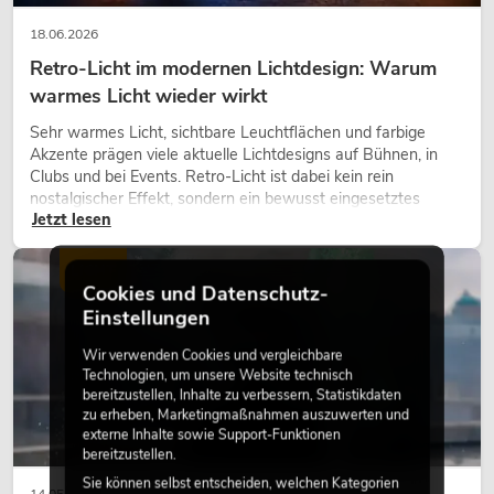
18.06.2026
Retro-Licht im modernen Lichtdesign: Warum
warmes Licht wieder wirkt
Sehr warmes Licht, sichtbare Leuchtflächen und farbige
Akzente prägen viele aktuelle Lichtdesigns auf Bühnen, in
Clubs und bei Events. Retro-Licht ist dabei kein rein
nostalgischer Effekt, sondern ein bewusst eingesetztes
Jetzt lesen
Gestaltungsmittel: Es schafft Atmosphäre, gibt Szenen
Charakter und kann technische LED-Setups emotionaler
wirken lassen.
LICHT
Cookies und Datenschutz-
Einstellungen
Wir verwenden Cookies und vergleichbare
Technologien, um unsere Website technisch
bereitzustellen, Inhalte zu verbessern, Statistikdaten
zu erheben, Marketingmaßnahmen auszuwerten und
externe Inhalte sowie Support-Funktionen
bereitzustellen.
Sie können selbst entscheiden, welchen Kategorien
14.05.2026