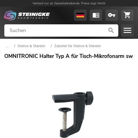
Verkauf nur an Gewerbetreibende. Preise zzgl. MwSt.
...
/
Stative & Ständer
/
Zubehör für Stative & Ständer
OMNITRONIC Halter Typ A für Tisch-Mikrofonarm sw