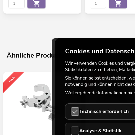
Cookies und Datensch
Ähnliche Produkte
Wir verwenden Cookies und verglei
Statistikdaten zu erheben, Marke
Sie können selbst entscheiden, we
-16%
-16%
notwendig und können nicht deakt
Weitergehende Informationen hierz
Technisch erforderlich
Analyse & Statistik