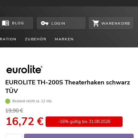
BLOG
WARENKORB
LOGIN
RATION
ZUBEHÖR
MARKEN
EUROLITE TH-200S Theaterhaken schwarz
TÜV
Bestand reicht ca. 12 Wo.
19,90 €
16,72
€
-16% gültig bis 31.08.2026