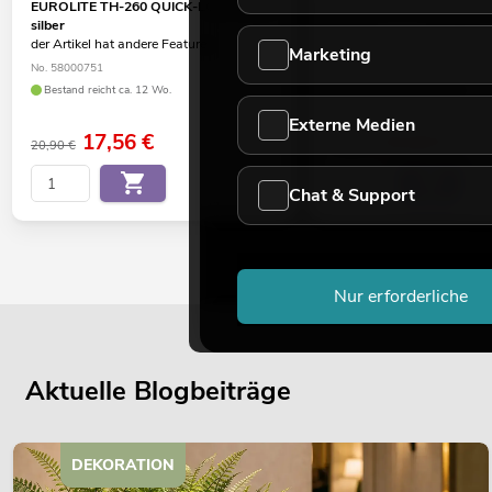
EUROLITE TH-260 QUICK-LOCK Haken
EUROLITE TH-250 QUICK
silber
silber
der Artikel hat andere Features
der Artikel hat andere Feat
Marketing
No. 58000751
No. 58000760
Bestand reicht ca. 12 Wo.
Bestand reicht ca. 12 Wo.
Externe Medien
17,56
€
15,04
€
20,90 €
17,90 €
Chat & Support
Nur erforderliche
Aktuelle Blogbeiträge
DEKORATION