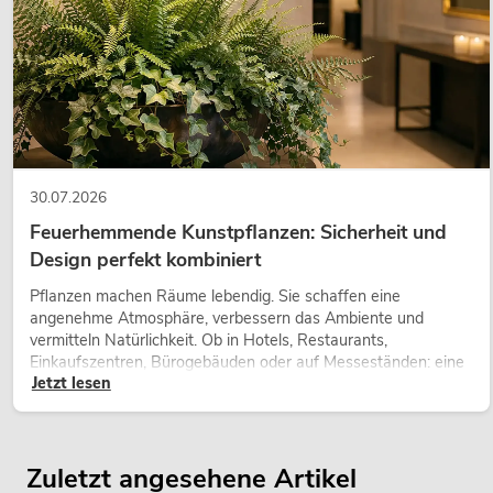
30.07.2026
Feuerhemmende Kunstpflanzen: Sicherheit und
Design perfekt kombiniert
Pflanzen machen Räume lebendig. Sie schaffen eine
angenehme Atmosphäre, verbessern das Ambiente und
vermitteln Natürlichkeit. Ob in Hotels, Restaurants,
Einkaufszentren, Bürogebäuden oder auf Messeständen: eine
Jetzt lesen
hochwertige Begrünung gehört heute längst zum modernen
Raumkonzept.
Zuletzt angesehene Artikel