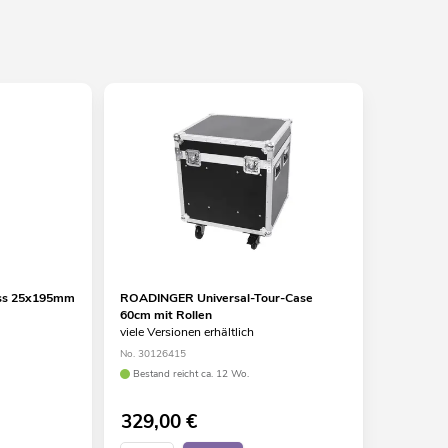
luss 25x195mm
ROADINGER Universal-Tour-Case
60cm mit Rollen
viele Versionen erhältlich
No. 30126415
Bestand reicht ca. 12 Wo.
329,00
€