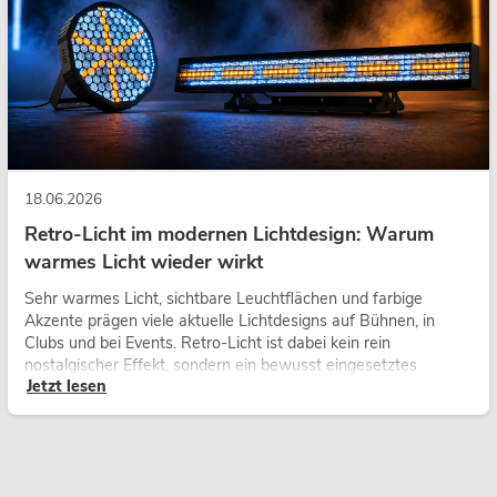
18.06.2026
Retro-Licht im modernen Lichtdesign: Warum
warmes Licht wieder wirkt
Sehr warmes Licht, sichtbare Leuchtflächen und farbige
Akzente prägen viele aktuelle Lichtdesigns auf Bühnen, in
Clubs und bei Events. Retro-Licht ist dabei kein rein
nostalgischer Effekt, sondern ein bewusst eingesetztes
Jetzt lesen
Gestaltungsmittel: Es schafft Atmosphäre, gibt Szenen
Charakter und kann technische LED-Setups emotionaler
wirken lassen.