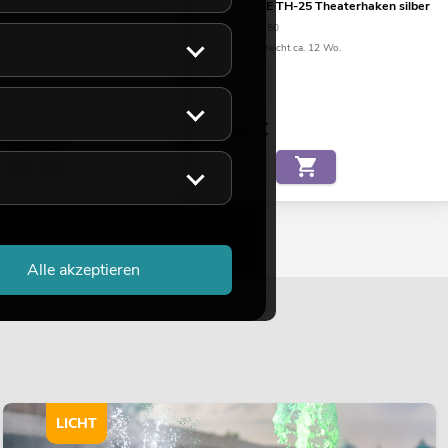
TH-16 Theaterhaken silber
EUROLITE TH-25 Theaterhaken silber
90
No. 58000450
eicht ca. 12 Wo.
Bestand reicht ca. 12 Wo.
3,90
€
Alle akzeptieren
LICHT