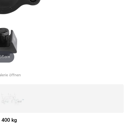
ößern
alerie öffnen
 400 kg