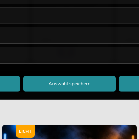
-LOCK Haken
EUROLITE TH-16S Theaterhaken
EUROLITE 
schwarz
No. 580003
ures
No. 58000385
Bestand r
Bestand reicht ca. 12 Wo.
3,50
€
3,50
€
Auswahl speichern
LICHT