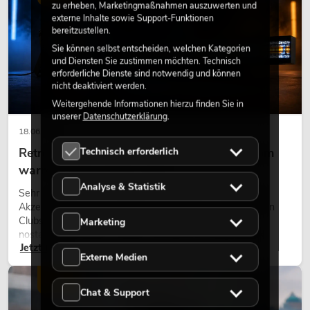
zu erheben, Marketingmaßnahmen auszuwerten und
externe Inhalte sowie Support-Funktionen
bereitzustellen.
Sie können selbst entscheiden, welchen Kategorien
und Diensten Sie zustimmen möchten. Technisch
erforderliche Dienste sind notwendig und können
nicht deaktiviert werden.
Weitergehende Informationen hierzu finden Sie in
unserer
Datenschutzerklärung
.
18.06.2026
Technisch erforderlich
Retro-Licht im modernen Lichtdesign: Warum
warmes Licht wieder wirkt
Analyse & Statistik
Sehr warmes Licht, sichtbare Leuchtflächen und farbige
Akzente prägen viele aktuelle Lichtdesigns auf Bühnen, in
Clubs und bei Events. Retro-Licht ist dabei kein rein
Marketing
nostalgischer Effekt, sondern ein bewusst eingesetztes
Jetzt lesen
Gestaltungsmittel: Es schafft Atmosphäre, gibt Szenen
Externe Medien
Charakter und kann technische LED-Setups emotionaler
wirken lassen.
LICHT
Chat & Support