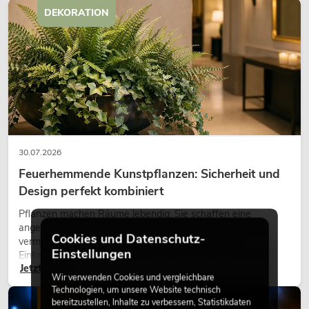
DEKORATION
30.07.2026
Feuerhemmende Kunstpflanzen: Sicherheit und
Design perfekt kombiniert
Pflanzen machen Räume lebendig. Sie schaffen eine
angenehme Atmosphäre, verbessern das Ambiente und
Cookies und Datenschutz-
vermitteln Natürlichkeit. Ob in Hotels, Restaurants,
Einstellungen
Einkaufszentren, Bürogebäuden oder auf Messeständen:
Jetzt lesen
eine hochwertige Begrünung gehört heute längst zum
Wir verwenden Cookies und vergleichbare
modernen Raumkonzept.
Technologien, um unsere Website technisch
LICHT
bereitzustellen, Inhalte zu verbessern, Statistikdaten