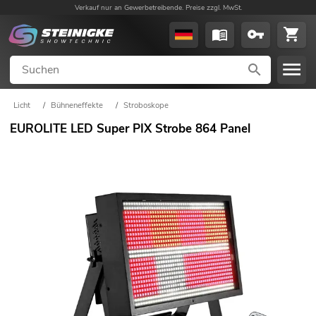
Verkauf nur an Gewerbetreibende. Preise zzgl. MwSt.
Licht
/
Bühneneffekte
/
Stroboskope
EUROLITE LED Super PIX Strobe 864 Panel