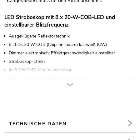
Kaltgeräteanschluss für den Stromanschluss.
LED Stroboskop mit 8 x 20-W-COB-LED und
einstellbarer Blitzfrequenz
Ausgeklügelte Reflektortechnik
8 LEDs 20 W COB (Chip-on-board) kaltweiß (CW)
Dimmer elektronisch; Effektgeschwindigkeit einstellbar
Stroboskop-Effekt
Im 5 CH DMX-Modus bedienbar
Die Gerätekühlung erfolgt über Lüfter
Ansteuerbar über Stand-alone; DMX; Musiksteuerung über
Mikrofon
Mit Montagebügel
4 stelliges 7-Segment-LED Display
Für Anwendungsgebiete wie zum Beispiel: Clubs/Tanzschulen;
TECHNISCHE DATEN
Mobile DJs / Alleinunterhalter; Bühne
Sehr leiser Betrieb