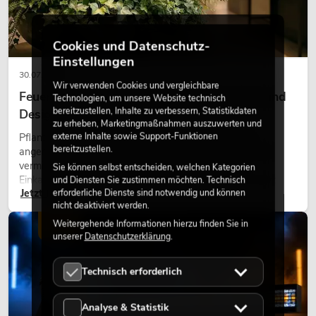
Cookies und Datenschutz-
Einstellungen
30.07.2026
Wir verwenden Cookies und vergleichbare
Feuerhemmende Kunstpflanzen: Sicherheit und
Technologien, um unsere Website technisch
bereitzustellen, Inhalte zu verbessern, Statistikdaten
Design perfekt kombiniert
zu erheben, Marketingmaßnahmen auszuwerten und
externe Inhalte sowie Support-Funktionen
Pflanzen machen Räume lebendig. Sie schaffen eine
bereitzustellen.
angenehme Atmosphäre, verbessern das Ambiente und
vermitteln Natürlichkeit. Ob in Hotels, Restaurants,
Sie können selbst entscheiden, welchen Kategorien
Einkaufszentren, Bürogebäuden oder auf Messeständen:
und Diensten Sie zustimmen möchten. Technisch
Jetzt lesen
erforderliche Dienste sind notwendig und können
eine hochwertige Begrünung gehört heute längst zum
nicht deaktiviert werden.
modernen Raumkonzept.
Weitergehende Informationen hierzu finden Sie in
LICHT
unserer
Datenschutzerklärung
.
Technisch erforderlich
Analyse & Statistik