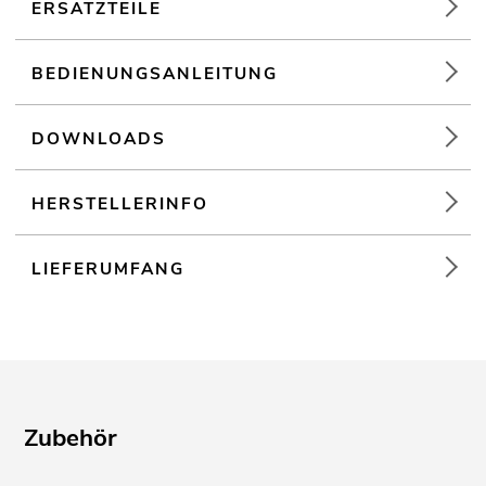
Einsatzmöglichkeit: Fliegend; auf Stativ
ERSATZTEILE
BEDIENUNGSANLEITUNG
DOWNLOADS
HERSTELLERINFO
LIEFERUMFANG
Zubehör