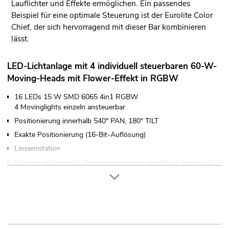
Lauflichter und Effekte ermöglichen. Ein passendes
Beispiel für eine optimale Steuerung ist der Eurolite Color
Chief, der sich hervorragend mit dieser Bar kombinieren
lässt.
LED-Lichtanlage mit 4 individuell steuerbaren 60-W-
Moving-Heads mit Flower-Effekt in RGBW
16 LEDs 15 W SMD 6065 4in1 RGBW
4 Movinglights einzeln ansteuerbar
Positionierung innerhalb 540° PAN, 180° TILT
Exakte Positionierung (16-Bit-Auflösung)
Linsenrotation
Dimmer elektronisch; Bewegungsmakros einstellbar; Farbwahl;
Farbmakros einstellbar
Flower-Effekt; Beam-Effekt
22 integrierte Showprogramme
Die Gerätekühlung erfolgt über Lüfter in der Base; Lüfter im
Kopf