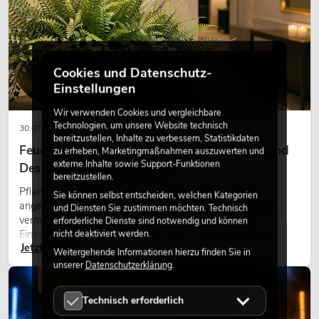
Cookies und Datenschutz-
Einstellungen
Wir verwenden Cookies und vergleichbare
Technologien, um unsere Website technisch
30.07.2026
bereitzustellen, Inhalte zu verbessern, Statistikdaten
Feuerhemmende Kunstpflanzen: Sicherheit und
zu erheben, Marketingmaßnahmen auszuwerten und
externe Inhalte sowie Support-Funktionen
Design perfekt kombiniert
bereitzustellen.
Pflanzen machen Räume lebendig. Sie schaffen eine
Sie können selbst entscheiden, welchen Kategorien
angenehme Atmosphäre, verbessern das Ambiente und
und Diensten Sie zustimmen möchten. Technisch
vermitteln Natürlichkeit. Ob in Hotels, Restaurants,
erforderliche Dienste sind notwendig und können
Einkaufszentren, Bürogebäuden oder auf Messeständen:
nicht deaktiviert werden.
Jetzt lesen
eine hochwertige Begrünung gehört heute längst zum
Weitergehende Informationen hierzu finden Sie in
modernen Raumkonzept.
unserer
Datenschutzerklärung
.
LICHT
Technisch erforderlich