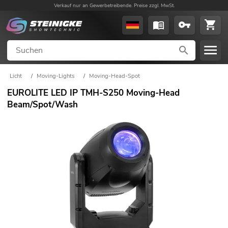
Verkauf nur an Gewerbetreibende. Preise zzgl. MwSt.
Licht
/
Moving-Lights
/
Moving-Head-Spot
EUROLITE LED IP TMH-S250 Moving-Head
Beam/Spot/Wash