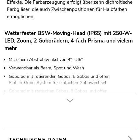
Effekte. Die Farberzeugung erfolgt über zehn dichroitische
Farbgläser, die auch Zwischenpositionen für Halbfarben
ermöglichen.
Wetterfester BSW-Moving-Head (IP65) mit 250-W-
LED, Zoom, 2 Goborädern, 4-fach Prisma und vielem
mehr
Mit einem Abstrahlwinkel von 4° - 35°
Verwendbar als Beam, Spot und Wash
Goborad mit rotierenden Gobos, 8 Gobos und offen
Slot-In-Gobo-System für einfachen Gobowechsel
Goborad mit statischen Gobos, 8 Gobos und offen
Farbrad mit 10 dichroitischen Farben und offen
Halbfarben anwählbar, Rainbow-Effekt mit variabler
Geschwindigkeit in beide Richtungen
Fokus motorisch; Prisma 4-fach rotierend; Frostfilter; Farbrad;
Goborad mit statischen Gobos; Goborad mit rotierenden
Gobos; Zoom motorisch
TECHNISCHE DATEN