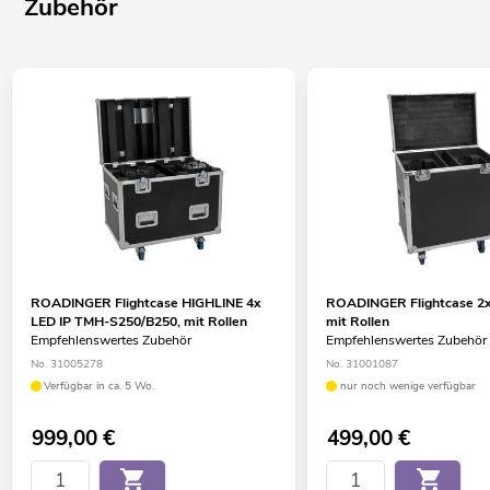
Zubehör
Mit Druckausgleichsmembran
Für Anwendungsgebiete wie zum Beispiel: Architektur; Bühne;
Clubs/Tanzschulen; Hochzeit/Gala/Events; Verleiher
Einsatzmöglichkeit: Stehend; fliegend
Im 18; 19; 23 CH DMX-Modus bedienbar
ROADINGER Flightcase HIGHLINE 4x
ROADINGER Flightcase 2
LED IP TMH-S250/B250, mit Rollen
mit Rollen
Empfehlenswertes Zubehör
Empfehlenswertes Zubehör
No. 31005278
No. 31001087
Verfügbar in ca. 5 Wo.
nur noch wenige verfügbar
999,00
€
499,00
€