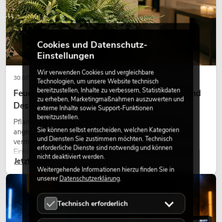
Cookies und Datenschutz-
Einstellungen
Wir verwenden Cookies und vergleichbare
30.07.2026
Technologien, um unsere Website technisch
bereitzustellen, Inhalte zu verbessern, Statistikdaten
Feuerhemmende Kunstpflanzen: Sicherheit und
zu erheben, Marketingmaßnahmen auszuwerten und
Design perfekt kombiniert
externe Inhalte sowie Support-Funktionen
bereitzustellen.
Pflanzen machen Räume lebendig. Sie schaffen eine
Sie können selbst entscheiden, welchen Kategorien
angenehme Atmosphäre, verbessern das Ambiente und
und Diensten Sie zustimmen möchten. Technisch
vermitteln Natürlichkeit. Ob in Hotels, Restaurants,
erforderliche Dienste sind notwendig und können
Einkaufszentren, Bürogebäuden oder auf Messeständen:
nicht deaktiviert werden.
Jetzt lesen
eine hochwertige Begrünung gehört heute längst zum
Weitergehende Informationen hierzu finden Sie in
modernen Raumkonzept.
unserer
Datenschutzerklärung
.
LICHT
Technisch erforderlich