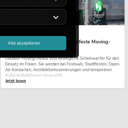
14.05.2026
Outdoor Moving-Heads: Wetterfeste Moving-
Alle akzeptieren
Heads bei Events
Outdoor Moving-Heads sind bewegliche Scheinwerfer für den
Einsatz im Freien. Sie werden bei Festivals, Stadtfesten, Open-
Air-Konzerten, Architekturinszenierungen und temporären
Außeninstallationen eingesetzt.
Jetzt lesen