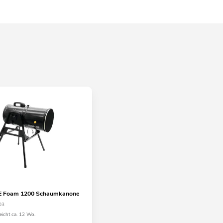
 Foam 1200 Schaumkanone
03
eicht ca. 12 Wo.