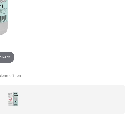
ößern
alerie öffnen