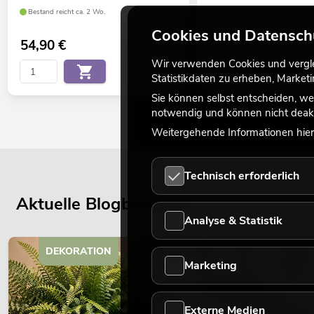
Bestand reicht ca. 2 Wo.
Verfügbar in ca. 3 Wo.
Cookies und Datensch
54,90
€
269,00
€
Wir verwenden Cookies und verglei
Statistikdaten zu erheben, Marke
Sie können selbst entscheiden, we
notwendig und können nicht deakt
Weitergehende Informationen hierz
Technisch erforderlich
Aktuelle Blogbeiträge
Analyse & Statistik
DEKORATION
Marketing
Externe Medien