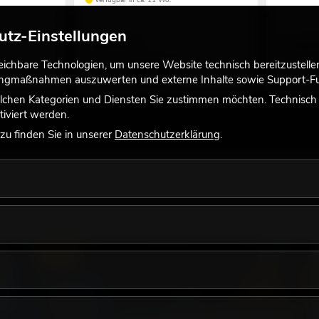
Verfügbar in ca. 11 Wo.
utz-Einstellungen
249,00
€
2.149
chbare Technologien, um unsere Website technisch bereitzustellen,
tingmaßnahmen auszuwerten und externe Inhalte sowie Support-Fun
lchen Kategorien und Diensten Sie zustimmen möchten. Technisch e
iviert werden.
u finden Sie in unserer
Datenschutzerklärung
.
LICHT