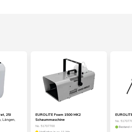
t, 25l
EUROLITE Foam 1500 MK2
EUROLITE
n, Längen,
Schaummaschine
No. 517077
No. 51707700
Bestand r