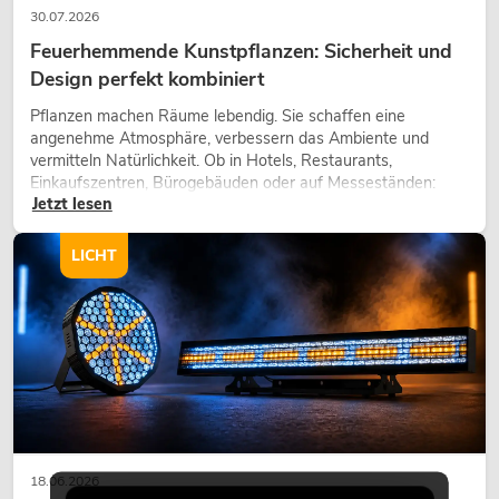
30.07.2026
Feuerhemmende Kunstpflanzen: Sicherheit und
Design perfekt kombiniert
Pflanzen machen Räume lebendig. Sie schaffen eine
angenehme Atmosphäre, verbessern das Ambiente und
vermitteln Natürlichkeit. Ob in Hotels, Restaurants,
Einkaufszentren, Bürogebäuden oder auf Messeständen:
Jetzt lesen
eine hochwertige Begrünung gehört heute längst zum
modernen Raumkonzept.
LICHT
18.06.2026