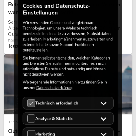
Retro-Licht im modernen Lichtdesign: Warum
Cookies und Datenschutz-
warmes Licht wieder wirkt
Einstellungen
Sehr warmes Licht, sichtbare Leuchtflächen und farbige
Wir verwenden Cookies und vergleichbare
Akzente prägen viele aktuelle Lichtdesigns auf Bühnen, in
Technologien, um unsere Website technisch
bereitzustellen, Inhalte zu verbessern, Statistikdaten
Clubs und bei Events. Retro-Licht ist dabei kein rein
zu erheben, Marketingmaßnahmen auszuwerten und
nostalgischer Effekt, sondern ein bewusst eingesetztes
externe Inhalte sowie Support-Funktionen
Jetzt lesen
Gestaltungsmittel: Es schafft Atmosphäre, gibt Szenen
bereitzustellen.
Charakter und kann technische LED-Setups emotionaler
Sie können selbst entscheiden, welchen Kategorien
wirken lassen.
LICHT
und Diensten Sie zustimmen möchten. Technisch
erforderliche Dienste sind notwendig und können
nicht deaktiviert werden.
Weitergehende Informationen hierzu finden Sie in
unserer
Datenschutzerklärung
.
Technisch erforderlich
Analyse & Statistik
14.05.2026
Outdoor Moving-Heads: Wetterfeste Moving-
Marketing