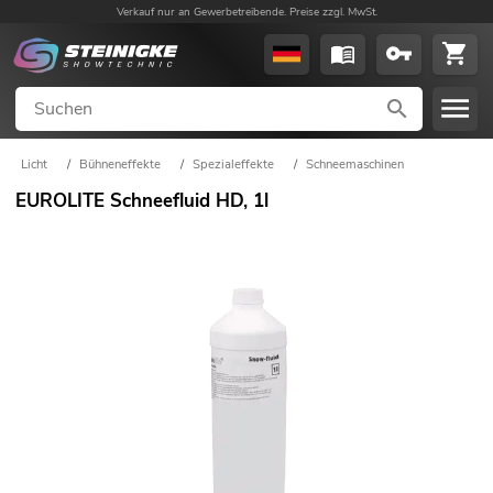
Verkauf nur an Gewerbetreibende. Preise zzgl. MwSt.
Licht
/
Bühneneffekte
/
Spezialeffekte
/
Schneemaschinen
EUROLITE Schneefluid HD, 1l