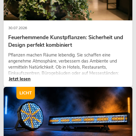
30.07.2026
Feuerhemmende Kunstpflanzen: Sicherheit und
Design perfekt kombiniert
Pflanzen machen Räume lebendig. Sie schaffen eine
angenehme Atmosphäre, verbessern das Ambiente und
vermitteln Natürlichkeit. Ob in Hotels, Restaurants,
Einkaufszentren, Bürogebäuden oder auf Messeständen:
Jetzt lesen
eine hochwertige Begrünung gehört heute längst zum
modernen Raumkonzept.
LICHT