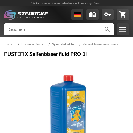
Verkauf nur an Gewerbetreibende. Preise zzgl. MwSt.
Licht
/
Bühneneffekte
/
Spezialeffekte
/
Seifenblasenmaschinen
PUSTEFIX Seifenblasenfluid PRO 1l