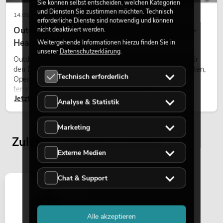
Sie können selbst entscheiden, welchen Kategorien
und Diensten Sie zustimmen möchten. Technisch
14.05.2026
erforderliche Dienste sind notwendig und können
Outdoor Moving-Heads: Wetterfeste Moving-
nicht deaktiviert werden.
Heads bei Events
Weitergehende Informationen hierzu finden Sie in
unserer
Datenschutzerklärung
.
Outdoor Moving-Heads sind bewegliche Scheinwerfer für
den Einsatz im Freien. Sie werden bei Festivals, Stadtfesten,
Technisch erforderlich
Open-Air-Konzerten, Architekturinszenierungen und
temporären Außeninstallationen eingesetzt.
Jetzt lesen
Analyse & Statistik
Marketing
Zuletzt angesehene Artikel
Externe Medien
Chat & Support
Alle akzeptieren