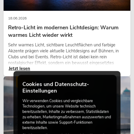
18.06.2026
Retro-Licht im modernen Lichtdesign: Warum
warmes Licht wieder wirkt
Sehr warmes Licht, sichtbare Leuchtflächen und farbige
Akzente prägen viele aktuelle Lichtdesigns auf Bühnen, in
Clubs und bei Events. Retro-Licht ist dabei kein rein
nostalgischer Effekt, sondern ein bewusst eingesetztes
Jetzt lesen
Gestaltungsmittel: Es schafft Atmosphäre, gibt Szenen
Charakter und kann technische LED-Setups emotionaler
wirken lassen.
LICHT
Cookies und Datenschutz-
Einstellungen
Wir verwenden Cookies und vergleichbare
Technologien, um unsere Website technisch
bereitzustellen, Inhalte zu verbessern, Statistikdaten
zu erheben, Marketingmaßnahmen auszuwerten und
externe Inhalte sowie Support-Funktionen
bereitzustellen.