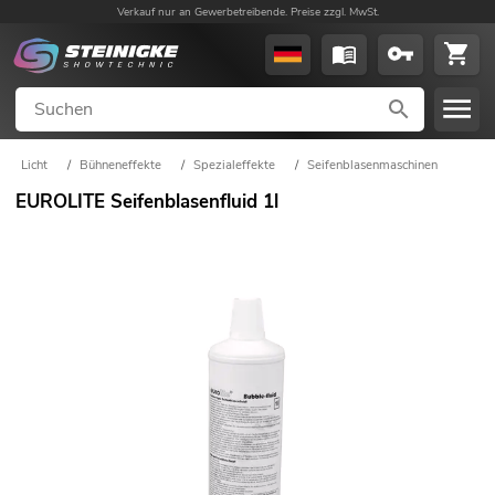
Verkauf nur an Gewerbetreibende. Preise zzgl. MwSt.
Licht
/
Bühneneffekte
/
Spezialeffekte
/
Seifenblasenmaschinen
EUROLITE Seifenblasenfluid 1l