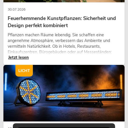
30.07.2026
Feuerhemmende Kunstpflanzen: Sicherheit und
Design perfekt kombiniert
Pflanzen machen Räume lebendig. Sie schaffen eine
angenehme Atmosphäre, verbessern das Ambiente und
vermitteln Natürlichkeit. Ob in Hotels, Restaurants,
Einkaufszentren, Bürogebäuden oder auf Messeständen:
Jetzt lesen
eine hochwertige Begrünung gehört heute längst zum
modernen Raumkonzept.
LICHT