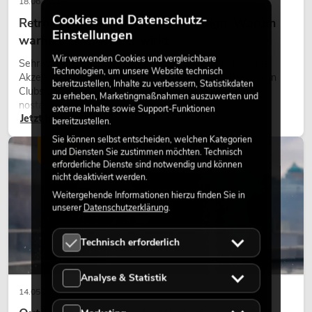
18.06.2026
Cookies und Datenschutz-
Retro-Licht im modernen Lichtdesign: Warum
Einstellungen
warmes Licht wieder wirkt
Wir verwenden Cookies und vergleichbare
Sehr warmes Licht, sichtbare Leuchtflächen und farbige
Technologien, um unsere Website technisch
Akzente prägen viele aktuelle Lichtdesigns auf Bühnen, in
bereitzustellen, Inhalte zu verbessern, Statistikdaten
Clubs und bei Events. Retro-Licht ist dabei kein rein
zu erheben, Marketingmaßnahmen auszuwerten und
nostalgischer Effekt, sondern ein bewusst eingesetztes
externe Inhalte sowie Support-Funktionen
Jetzt lesen
Gestaltungsmittel: Es schafft Atmosphäre, gibt Szenen
bereitzustellen.
Charakter und kann technische LED-Setups emotionaler
Sie können selbst entscheiden, welchen Kategorien
wirken lassen.
LICHT
und Diensten Sie zustimmen möchten. Technisch
erforderliche Dienste sind notwendig und können
nicht deaktiviert werden.
Weitergehende Informationen hierzu finden Sie in
unserer
Datenschutzerklärung
.
Technisch erforderlich
Analyse & Statistik
14.05.2026