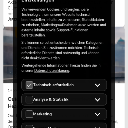
Akzente prägen viele aktuelle Lichtdesigns auf Bühnen, in
Clubs und bei Events. Retro-Licht ist dabei kein rein
Wir verwenden Cookies und vergleichbare
nostalgischer Effekt, sondern ein bewusst eingesetztes
Technologien, um unsere Website technisch
Jetzt lesen
Gestaltungsmittel: Es schafft Atmosphäre, gibt Szenen
bereitzustellen, Inhalte zu verbessern, Statistikdaten
zu erheben, Marketingmaßnahmen auszuwerten und
Charakter und kann technische LED-Setups emotionaler
externe Inhalte sowie Support-Funktionen
wirken lassen.
LICHT
bereitzustellen.
Sie können selbst entscheiden, welchen Kategorien
und Diensten Sie zustimmen möchten. Technisch
erforderliche Dienste sind notwendig und können
nicht deaktiviert werden.
Weitergehende Informationen hierzu finden Sie in
unserer
Datenschutzerklärung
.
Technisch erforderlich
14.05.2026
Outdoor Moving-Heads: Wetterfeste Moving-
Analyse & Statistik
Heads bei Events
Marketing
Outdoor Moving-Heads sind bewegliche Scheinwerfer für
den Einsatz im Freien. Sie werden bei Festivals, Stadtfesten,
Open-Air-Konzerten, Architekturinszenierungen und