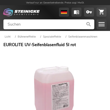
Verkauf nur an Gewerbetreibende. Preise zzgl. MwSt.
Licht
/
Bühneneffekte
/
Spezialeffekte
/
Seifenblasenmaschinen
EUROLITE UV-Seifenblasenfluid 5l rot