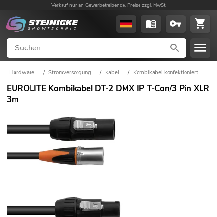
Verkauf nur an Gewerbetreibende. Preise zzgl. MwSt.
Hardware
/
Stromversorgung
/
Kabel
/
Kombikabel konfektioniert
EUROLITE Kombikabel DT-2 DMX IP T-Con/3 Pin XLR
3m