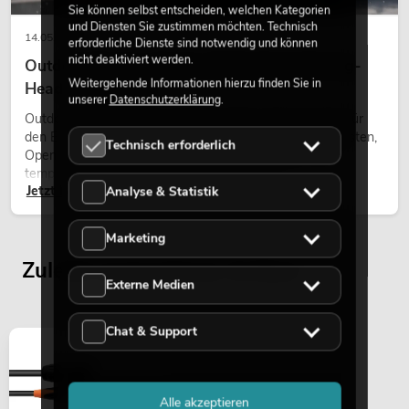
Sie können selbst entscheiden, welchen Kategorien
und Diensten Sie zustimmen möchten. Technisch
14.05.2026
erforderliche Dienste sind notwendig und können
nicht deaktiviert werden.
Outdoor Moving-Heads: Wetterfeste Moving-
Weitergehende Informationen hierzu finden Sie in
Heads bei Events
unserer
Datenschutzerklärung
.
Outdoor Moving-Heads sind bewegliche Scheinwerfer für
den Einsatz im Freien. Sie werden bei Festivals, Stadtfesten,
Technisch erforderlich
Open-Air-Konzerten, Architekturinszenierungen und
temporären Außeninstallationen eingesetzt.
Jetzt lesen
Analyse & Statistik
Marketing
Zuletzt angesehene Artikel
Externe Medien
Chat & Support
Alle akzeptieren