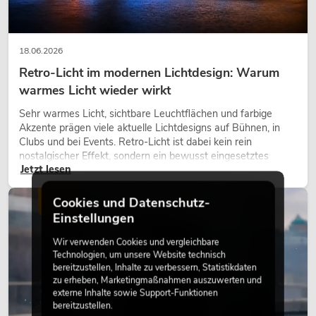
18.06.2026
Retro-Licht im modernen Lichtdesign: Warum
warmes Licht wieder wirkt
Sehr warmes Licht, sichtbare Leuchtflächen und farbige
Akzente prägen viele aktuelle Lichtdesigns auf Bühnen, in
Clubs und bei Events. Retro-Licht ist dabei kein rein
nostalgischer Effekt, sondern ein bewusst eingesetztes
Jetzt lesen
Gestaltungsmittel: Es schafft Atmosphäre, gibt Szenen
Charakter und kann technische LED-Setups emotionaler
wirken lassen.
Cookies und Datenschutz-
LICHT
Einstellungen
Wir verwenden Cookies und vergleichbare
Technologien, um unsere Website technisch
bereitzustellen, Inhalte zu verbessern, Statistikdaten
zu erheben, Marketingmaßnahmen auszuwerten und
externe Inhalte sowie Support-Funktionen
bereitzustellen.