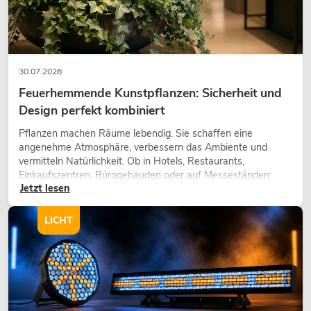
30.07.2026
Feuerhemmende Kunstpflanzen: Sicherheit und
Design perfekt kombiniert
Pflanzen machen Räume lebendig. Sie schaffen eine
angenehme Atmosphäre, verbessern das Ambiente und
vermitteln Natürlichkeit. Ob in Hotels, Restaurants,
Einkaufszentren, Bürogebäuden oder auf Messeständen:
Jetzt lesen
eine hochwertige Begrünung gehört heute längst zum
modernen Raumkonzept.
LICHT