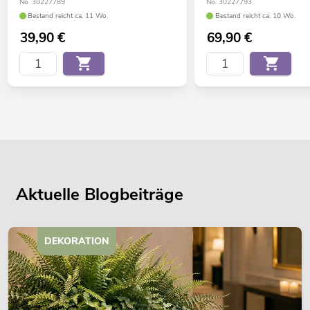
No. 30227789
No. 30227793
Bestand reicht ca. 11 Wo.
Bestand reicht ca. 10 Wo.
39,90
€
69,90
€
Aktuelle Blogbeiträge
DEKORATION