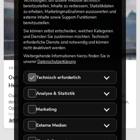
Technologien, um unsere Website technisch
wirken lassen.
LICHT
bereitzustellen, Inhalte zu verbessern, Statistikdaten
zu erheben, Marketingmaßnahmen auszuwerten und
externe Inhalte sowie Support-Funktionen
bereitzustellen.
Sie können selbst entscheiden, welchen Kategorien
und Diensten Sie zustimmen möchten. Technisch
erforderliche Dienste sind notwendig und können
nicht deaktiviert werden.
Weitergehende Informationen hierzu finden Sie in
unserer
Datenschutzerklärung
.
14.05.2026
Outdoor Moving-Heads: Wetterfeste Moving-
Technisch erforderlich
Heads bei Events
Analyse & Statistik
Outdoor Moving-Heads sind bewegliche Scheinwerfer für
den Einsatz im Freien. Sie werden bei Festivals, Stadtfesten,
Open-Air-Konzerten, Architekturinszenierungen und
Marketing
temporären Außeninstallationen eingesetzt.
Jetzt lesen
Externe Medien