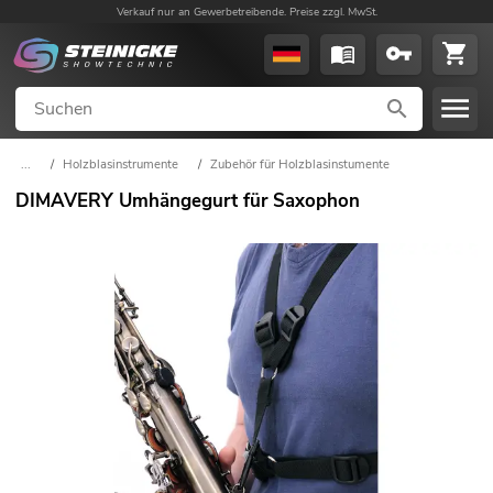
Verkauf nur an Gewerbetreibende. Preise zzgl. MwSt.
...
/
Holzblasinstrumente
/
Zubehör für Holzblasinstumente
DIMAVERY Umhängegurt für Saxophon