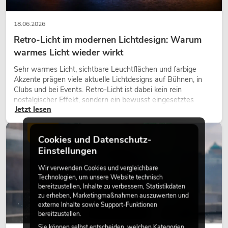
18.06.2026
Retro-Licht im modernen Lichtdesign: Warum
warmes Licht wieder wirkt
Sehr warmes Licht, sichtbare Leuchtflächen und farbige
Akzente prägen viele aktuelle Lichtdesigns auf Bühnen, in
Clubs und bei Events. Retro-Licht ist dabei kein rein
nostalgischer Effekt, sondern ein bewusst eingesetztes
Jetzt lesen
Gestaltungsmittel: Es schafft Atmosphäre, gibt Szenen
Charakter und kann technische LED-Setups emotionaler
wirken lassen.
LICHT
Cookies und Datenschutz-
Einstellungen
Wir verwenden Cookies und vergleichbare
Technologien, um unsere Website technisch
bereitzustellen, Inhalte zu verbessern, Statistikdaten
zu erheben, Marketingmaßnahmen auszuwerten und
externe Inhalte sowie Support-Funktionen
bereitzustellen.
Sie können selbst entscheiden, welchen Kategorien