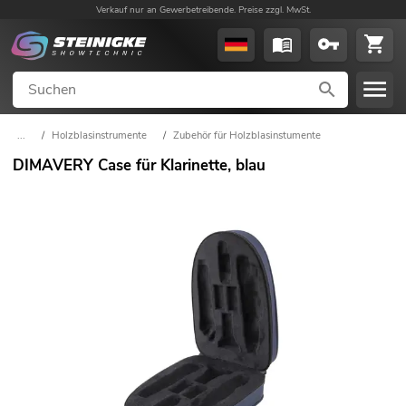
Verkauf nur an Gewerbetreibende. Preise zzgl. MwSt.
...
/
Holzblasinstrumente
/
Zubehör für Holzblasinstumente
DIMAVERY Case für Klarinette, blau