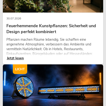
30.07.2026
Feuerhemmende Kunstpflanzen: Sicherheit und
Design perfekt kombiniert
Pflanzen machen Räume lebendig. Sie schaffen eine
angenehme Atmosphäre, verbessern das Ambiente und
vermitteln Natürlichkeit. Ob in Hotels, Restaurants,
Einkaufszentren, Bürogebäuden oder auf Messeständen:
Jetzt lesen
eine hochwertige Begrünung gehört heute längst zum
modernen Raumkonzept.
LICHT