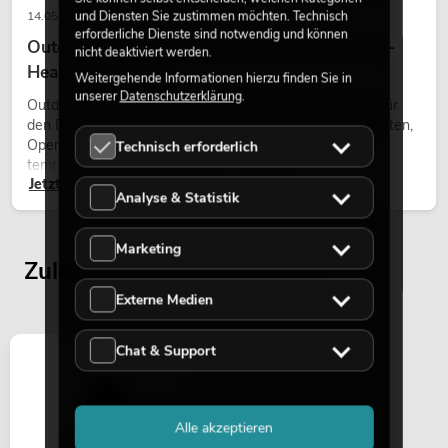
und Diensten Sie zustimmen möchten. Technisch
14.05.2026
erforderliche Dienste sind notwendig und können
Outdoor Moving-Heads: Wetterfeste Moving-
nicht deaktiviert werden.
Heads bei Events
Weitergehende Informationen hierzu finden Sie in
unserer
Datenschutzerklärung
.
Outdoor Moving-Heads sind bewegliche Scheinwerfer für
den Einsatz im Freien. Sie werden bei Festivals, Stadtfesten,
Open-Air-Konzerten, Architekturinszenierungen und
Technisch erforderlich
temporären Außeninstallationen eingesetzt.
Jetzt lesen
Analyse & Statistik
Marketing
Zuletzt angesehene Artikel
Externe Medien
Chat & Support
Alle akzeptieren