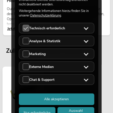
Heads bei Events
nicht deaktiviert werden.
Outdoor Moving-Heads sind bewegliche Scheinwerfer für
Weitergehende Informationen hierzu finden Sie in
den Einsatz im Freien. Sie werden bei Festivals, Stadtfesten,
unserer
Datenschutzerklärung
.
Open-Air-Konzerten, Architekturinszenierungen und
temporären Außeninstallationen eingesetzt.
Technisch erforderlich
Jetzt lesen
Analyse & Statistik
Zuletzt angesehene Artikel
Marketing
Externe Medien
Chat & Support
Alle akzeptieren
Auswahl
Nur erforderliche