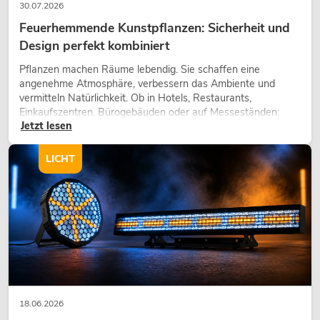
30.07.2026
Feuerhemmende Kunstpflanzen: Sicherheit und
Design perfekt kombiniert
Pflanzen machen Räume lebendig. Sie schaffen eine
angenehme Atmosphäre, verbessern das Ambiente und
vermitteln Natürlichkeit. Ob in Hotels, Restaurants,
Einkaufszentren, Bürogebäuden oder auf Messeständen:
Jetzt lesen
eine hochwertige Begrünung gehört heute längst zum
modernen Raumkonzept.
LICHT
18.06.2026