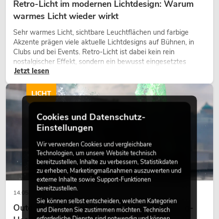
Retro-Licht im modernen Lichtdesign: Warum
warmes Licht wieder wirkt
Sehr warmes Licht, sichtbare Leuchtflächen und farbige
Akzente prägen viele aktuelle Lichtdesigns auf Bühnen, in
Clubs und bei Events. Retro-Licht ist dabei kein rein
nostalgischer Effekt, sondern ein bewusst eingesetztes
Jetzt lesen
Gestaltungsmittel: Es schafft Atmosphäre, gibt Szenen
Charakter und kann technische LED-Setups emotionaler
wirken lassen.
LICHT
Cookies und Datenschutz-
Einstellungen
Wir verwenden Cookies und vergleichbare
Technologien, um unsere Website technisch
bereitzustellen, Inhalte zu verbessern, Statistikdaten
zu erheben, Marketingmaßnahmen auszuwerten und
externe Inhalte sowie Support-Funktionen
bereitzustellen.
14.05.2026
Sie können selbst entscheiden, welchen Kategorien
Outdoor Moving-Heads: Wetterfeste Moving-
und Diensten Sie zustimmen möchten. Technisch
erforderliche Dienste sind notwendig und können