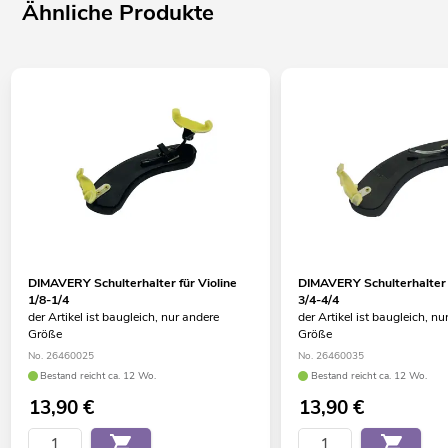
Ähnliche Produkte
DIMAVERY Schulterhalter für Violine
DIMAVERY Schulterhalter f
1/8-1/4
3/4-4/4
der Artikel ist baugleich, nur andere
der Artikel ist baugleich, nu
Größe
Größe
No. 26460025
No. 26460035
Bestand reicht ca. 12 Wo.
Bestand reicht ca. 12 Wo.
13,90
€
13,90
€