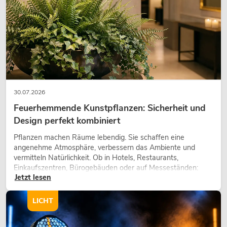
30.07.2026
Feuerhemmende Kunstpflanzen: Sicherheit und
Design perfekt kombiniert
Pflanzen machen Räume lebendig. Sie schaffen eine
angenehme Atmosphäre, verbessern das Ambiente und
vermitteln Natürlichkeit. Ob in Hotels, Restaurants,
Einkaufszentren, Bürogebäuden oder auf Messeständen:
Jetzt lesen
eine hochwertige Begrünung gehört heute längst zum
modernen Raumkonzept.
LICHT