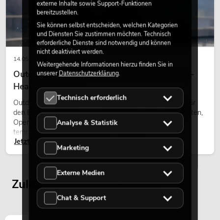
externe Inhalte sowie Support-Funktionen
bereitzustellen.
Sie können selbst entscheiden, welchen Kategorien
und Diensten Sie zustimmen möchten. Technisch
erforderliche Dienste sind notwendig und können
nicht deaktiviert werden.
14.05.2026
Weitergehende Informationen hierzu finden Sie in
Outdoor Moving-Heads: Wetterfeste Moving-
unserer
Datenschutzerklärung
.
Heads bei Events
Technisch erforderlich
Outdoor Moving-Heads sind bewegliche Scheinwerfer für
den Einsatz im Freien. Sie werden bei Festivals, Stadtfesten,
Open-Air-Konzerten, Architekturinszenierungen und
Analyse & Statistik
temporären Außeninstallationen eingesetzt.
Jetzt lesen
Marketing
Externe Medien
Zuletzt angesehene Artikel
Chat & Support