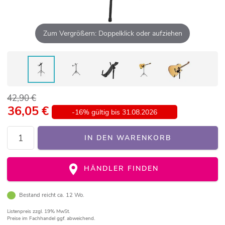
Zum Vergrößern: Doppelklick oder aufziehen
42,90 €
36,05
€
-16% gültig bis 31.08.2026
IN DEN WARENKORB
HÄNDLER FINDEN
Bestand reicht ca. 12 Wo.
Listenpreis
zzgl. 19% MwSt.
Preise im Fachhandel ggf. abweichend.