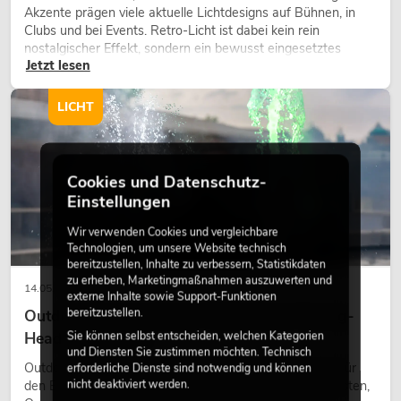
Akzente prägen viele aktuelle Lichtdesigns auf Bühnen, in
Clubs und bei Events. Retro-Licht ist dabei kein rein
nostalgischer Effekt, sondern ein bewusst eingesetztes
Jetzt lesen
Gestaltungsmittel: Es schafft Atmosphäre, gibt Szenen
Charakter und kann technische LED-Setups emotionaler
wirken lassen.
LICHT
Cookies und Datenschutz-
Einstellungen
Wir verwenden Cookies und vergleichbare
Technologien, um unsere Website technisch
bereitzustellen, Inhalte zu verbessern, Statistikdaten
zu erheben, Marketingmaßnahmen auszuwerten und
14.05.2026
externe Inhalte sowie Support-Funktionen
bereitzustellen.
Outdoor Moving-Heads: Wetterfeste Moving-
Heads bei Events
Sie können selbst entscheiden, welchen Kategorien
und Diensten Sie zustimmen möchten. Technisch
Outdoor Moving-Heads sind bewegliche Scheinwerfer für
erforderliche Dienste sind notwendig und können
nicht deaktiviert werden.
den Einsatz im Freien. Sie werden bei Festivals, Stadtfesten,