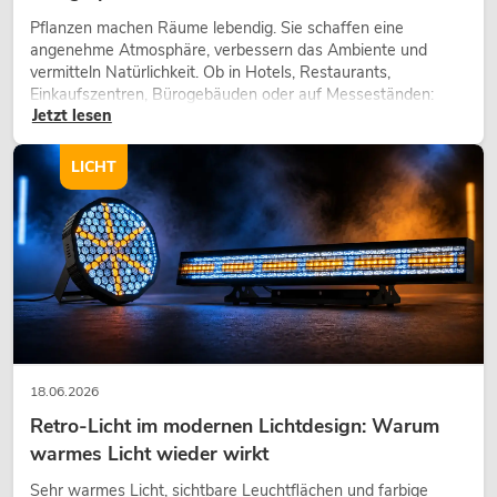
Pflanzen machen Räume lebendig. Sie schaffen eine
angenehme Atmosphäre, verbessern das Ambiente und
vermitteln Natürlichkeit. Ob in Hotels, Restaurants,
Einkaufszentren, Bürogebäuden oder auf Messeständen:
Jetzt lesen
eine hochwertige Begrünung gehört heute längst zum
modernen Raumkonzept.
LICHT
18.06.2026
Retro-Licht im modernen Lichtdesign: Warum
warmes Licht wieder wirkt
Sehr warmes Licht, sichtbare Leuchtflächen und farbige