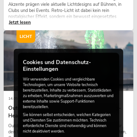
Akzente prägen viele aktuelle Lichtdesigns auf Bühnen, in
Clubs und bei Events. Retro-Licht ist dabei kein rein
nostalgischer Effekt, sondern ein bewusst eingesetztes
Jetzt lesen
Gestaltungsmittel: Es schafft Atmosphäre, gibt Szenen
Charakter und kann technische LED-Setups emotionaler
wirken lassen.
LICHT
Cookies und Datenschutz-
Einstellungen
Wir verwenden Cookies und vergleichbare
Technologien, um unsere Website technisch
bereitzustellen, Inhalte zu verbessern, Statistikdaten
zu erheben, Marketingmaßnahmen auszuwerten und
14.05.2026
externe Inhalte sowie Support-Funktionen
bereitzustellen.
Outdoor Moving-Heads: Wetterfeste Moving-
Heads bei Events
Sie können selbst entscheiden, welchen Kategorien
und Diensten Sie zustimmen möchten. Technisch
Outdoor Moving-Heads sind bewegliche Scheinwerfer für
erforderliche Dienste sind notwendig und können
nicht deaktiviert werden.
den Einsatz im Freien. Sie werden bei Festivals, Stadtfesten,