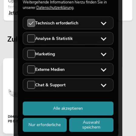
Open-Air-Konzerten, Architekturinszenierungen und
Weitergehende Informationen hierzu finden Sie in
temporären Außeninstallationen eingesetzt.
unserer
Datenschutzerklärung
.
Jetzt lesen
Technisch erforderlich
Zuletzt angesehene Artikel
Analyse & Statistik
Marketing
Externe Medien
Chat & Support
Alle akzeptieren
DIMAVERY Pickguard für
PB E-Bass-Modelle
Auswahl
Nur erforderliche
speichern