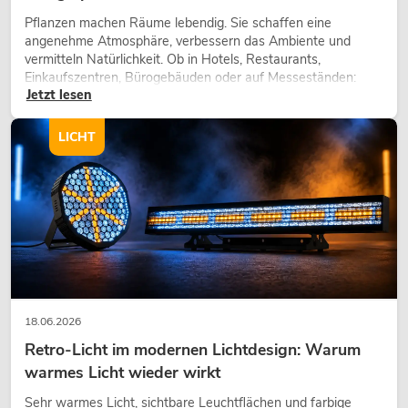
Pflanzen machen Räume lebendig. Sie schaffen eine
angenehme Atmosphäre, verbessern das Ambiente und
vermitteln Natürlichkeit. Ob in Hotels, Restaurants,
Einkaufszentren, Bürogebäuden oder auf Messeständen:
Jetzt lesen
eine hochwertige Begrünung gehört heute längst zum
modernen Raumkonzept.
LICHT
18.06.2026
Retro-Licht im modernen Lichtdesign: Warum
warmes Licht wieder wirkt
Sehr warmes Licht, sichtbare Leuchtflächen und farbige