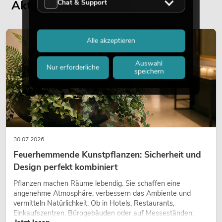
Chat & Support
Aktuelle Blogbeiträge
DEKORATION
Alle akzeptieren
Auswahl
Nur erforderliche
speichern
30.07.2026
Feuerhemmende Kunstpflanzen: Sicherheit und
Design perfekt kombiniert
Pflanzen machen Räume lebendig. Sie schaffen eine
angenehme Atmosphäre, verbessern das Ambiente und
vermitteln Natürlichkeit. Ob in Hotels, Restaurants,
Einkaufszentren, Bürogebäuden oder auf Messeständen: