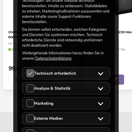
Technologien, um unsere Website technisch
bereitzustellen, Inhalte zu verbessern, Statistikdaten
zu erheben, Marketingmaßnahmen auszuwerten und
externe Inhalte sowie Support-Funktionen
bereitzustellen.
Sie können selbst entscheiden, welchen Kategorien
OMNITRONIC M-1220 Monitorbox
OMNITRONIC M-1230 Mon
und Diensten Sie zustimmen möchten. Technisch
600W
600W
erforderliche Dienste sind notwendig und können
No. 11038011
No. 11038012
nicht deaktiviert werden.
Bestand reicht ca. 12 Wo.
Bestand reicht ca. 12 Wo.
Weitergehende Informationen hierzu finden Sie in
unserer
Datenschutzerklärung
.
99,00
€
119,00
€
Technisch erforderlich
Analyse & Statistik
Marketing
Externe Medien