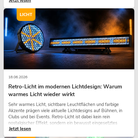
Jetzt lesen
eine hochwertige Begrünung gehört heute längst zum
modernen Raumkonzept.
LICHT
18.06.2026
Retro-Licht im modernen Lichtdesign: Warum
warmes Licht wieder wirkt
Sehr warmes Licht, sichtbare Leuchtflächen und farbige
Akzente prägen viele aktuelle Lichtdesigns auf Bühnen, in
Clubs und bei Events. Retro-Licht ist dabei kein rein
nostalgischer Effekt, sondern ein bewusst eingesetztes
Jetzt lesen
Gestaltungsmittel: Es schafft Atmosphäre, gibt Szenen
Charakter und kann technische LED-Setups emotionaler