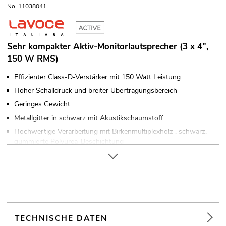
No. 11038041
Sehr kompakter Aktiv-Monitorlautsprecher (3 x 4",
150 W RMS)
Effizienter Class-D-Verstärker mit 150 Watt Leistung
Hoher Schalldruck und breiter Übertragungsbereich
Geringes Gewicht
Metallgitter in schwarz mit Akustikschaumstoff
Hochwertige Verarbeitung mit Birkenmultiplexholz , schwarz,
gummierte Polyurea-Beschichtung
LAVOCE Lautsprecher
Für Anwendungsgebiete wie zum Beispiel: Bühne;
Konzerte/FOH´s; Band/Proberaum; mobilen Einsatz
Einsatzmöglichkeit: Monitoring
TECHNISCHE DATEN