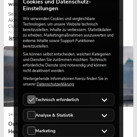
Cookies und Datenschutz-
warmes Licht wieder wirkt
Einstellungen
Sehr warmes Licht, sichtbare Leuchtflächen und farbige
Wir verwenden Cookies und vergleichbare
Akzente prägen viele aktuelle Lichtdesigns auf Bühnen, in
Technologien, um unsere Website technisch
Clubs und bei Events. Retro-Licht ist dabei kein rein
bereitzustellen, Inhalte zu verbessern, Statistikdaten
nostalgischer Effekt, sondern ein bewusst eingesetztes
zu erheben, Marketingmaßnahmen auszuwerten und
Jetzt lesen
Gestaltungsmittel: Es schafft Atmosphäre, gibt Szenen
externe Inhalte sowie Support-Funktionen
Charakter und kann technische LED-Setups emotionaler
bereitzustellen.
wirken lassen.
LICHT
Sie können selbst entscheiden, welchen Kategorien
und Diensten Sie zustimmen möchten. Technisch
erforderliche Dienste sind notwendig und können
nicht deaktiviert werden.
Weitergehende Informationen hierzu finden Sie in
unserer
Datenschutzerklärung
.
Technisch erforderlich
14.05.2026
Analyse & Statistik
Outdoor Moving-Heads: Wetterfeste Moving-
Heads bei Events
Marketing