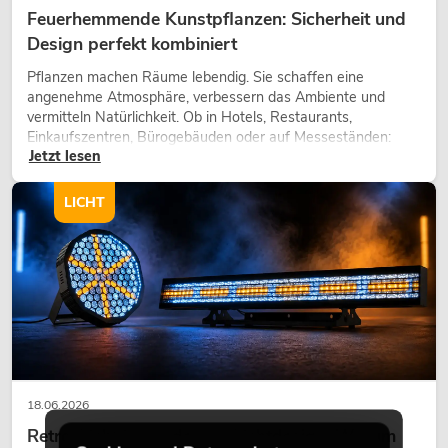
Feuerhemmende Kunstpflanzen: Sicherheit und
Design perfekt kombiniert
Pflanzen machen Räume lebendig. Sie schaffen eine
angenehme Atmosphäre, verbessern das Ambiente und
vermitteln Natürlichkeit. Ob in Hotels, Restaurants,
Einkaufszentren, Bürogebäuden oder auf Messeständen:
Jetzt lesen
eine hochwertige Begrünung gehört heute längst zum
modernen Raumkonzept.
LICHT
18.06.2026
Retro-Licht im modernen Lichtdesign: Warum