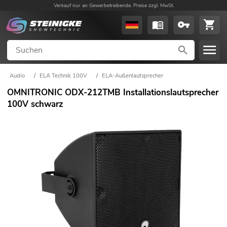
Verkauf nur an Gewerbetreibende. Preise zzgl. MwSt.
Audio
/
ELA Technik 100V
/
ELA-Außenlautsprecher
OMNITRONIC ODX-212TMB Installationslautsprecher
100V schwarz