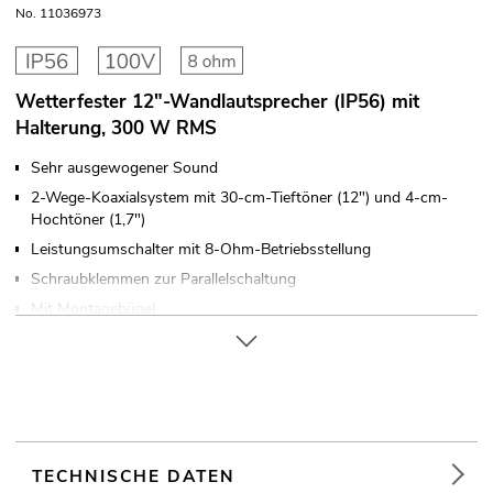
No. 11036973
Wetterfester 12"-Wandlautsprecher (IP56) mit
Halterung, 300 W RMS
Sehr ausgewogener Sound
2-Wege-Koaxialsystem mit 30-cm-Tieftöner (12") und 4-cm-
Hochtöner (1,7")
Leistungsumschalter mit 8-Ohm-Betriebsstellung
Schraubklemmen zur Parallelschaltung
Mit Montagebügel
Aluminiumgitter in grau mit Akustikschaumstoff
Für den Außenbereich geeignet IP56
Für Anwendungsgebiete wie zum Beispiel: Installation;
Sportzentren/Fitnessstudios; Mehrzweckhalle
TECHNISCHE DATEN