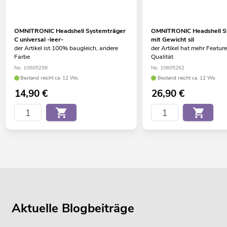
OMNITRONIC Headshell Systemträger
OMNITRONIC Headshell S
C universal -leer-
mit Gewicht sil
der Artikel ist 100% baugleich, andere
der Artikel hat mehr Feature
Farbe
Qualität
No. 10605258
No. 10605262
Bestand reicht ca. 12 Wo.
Bestand reicht ca. 12 Wo.
14,90
€
26,90
€
Aktuelle Blogbeiträge