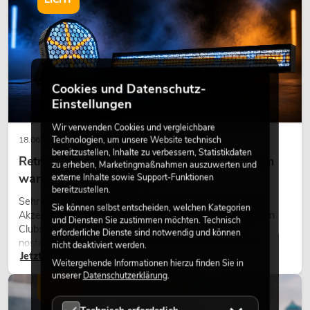
Cookies und Datenschutz-
Einstellungen
Wir verwenden Cookies und vergleichbare
Technologien, um unsere Website technisch
18.06.2026
bereitzustellen, Inhalte zu verbessern, Statistikdaten
Retro-Licht im modernen Lichtdesign: Warum
zu erheben, Marketingmaßnahmen auszuwerten und
warmes Licht wieder wirkt
externe Inhalte sowie Support-Funktionen
bereitzustellen.
Sehr warmes Licht, sichtbare Leuchtflächen und farbige
Sie können selbst entscheiden, welchen Kategorien
Akzente prägen viele aktuelle Lichtdesigns auf Bühnen, in
und Diensten Sie zustimmen möchten. Technisch
Clubs und bei Events. Retro-Licht ist dabei kein rein
erforderliche Dienste sind notwendig und können
nostalgischer Effekt, sondern ein bewusst eingesetztes
nicht deaktiviert werden.
Jetzt lesen
Gestaltungsmittel: Es schafft Atmosphäre, gibt Szenen
Weitergehende Informationen hierzu finden Sie in
Charakter und kann technische LED-Setups emotionaler
unserer
Datenschutzerklärung
.
wirken lassen.
LICHT