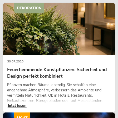
DEKORATION
30.07.2026
Feuerhemmende Kunstpflanzen: Sicherheit und
Design perfekt kombiniert
Pflanzen machen Räume lebendig. Sie schaffen eine
angenehme Atmosphäre, verbessern das Ambiente und
vermitteln Natürlichkeit. Ob in Hotels, Restaurants,
Einkaufszentren, Bürogebäuden oder auf Messeständen:
Jetzt lesen
eine hochwertige Begrünung gehört heute längst zum
modernen Raumkonzept.
LICHT