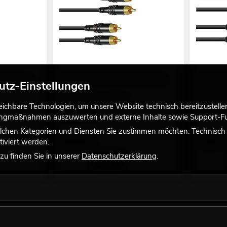
 2x2 Erdung
SOMMER CABLE Cinch Kabel 2x2 3m
OMNITRON
utz-Einstellungen
sw Hicon
viele Versi
viele Versionen erhältlich
No. 302093
chbare Technologien, um unsere Website technisch bereitzustellen,
No. 30307394
Bestand r
tingmaßnahmen auszuwerten und externe Inhalte sowie Support-Fun
Bestand reicht ca. 12 Wo.
lchen Kategorien und Diensten Sie zustimmen möchten. Technisch e
54,90
€
3,50
€
iviert werden.
u finden Sie in unserer
Datenschutzerklärung
.