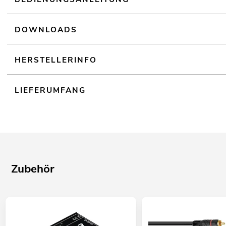
LCD Display
DOWNLOADS
HERSTELLERINFO
LIEFERUMFANG
Zubehör