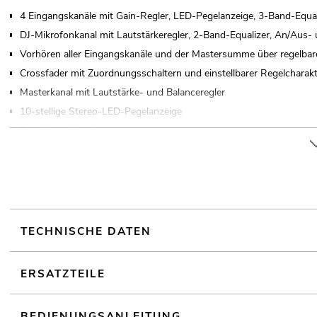
4 Eingangskanäle mit Gain-Regler, LED-Pegelanzeige, 3-Band-Equal
DJ-Mikrofonkanal mit Lautstärkeregler, 2-Band-Equalizer, An/Aus- 
Vorhören aller Eingangskanäle und der Mastersumme über regelba
Crossfader mit Zuordnungsschaltern und einstellbarer Regelcharakte
Masterkanal mit Lautstärke- und Balanceregler
10-stellige Stereo-LED-Pegelanzeige
Regelbarer Monitorausgang
8 Line- und 2 Phono-Eingänge über Cinch-Buchsen
Symmetrische XLR-Ausgänge und Cinch-Buchsen
Record-Ausgang, masterunabhänging
Tischpultgehäuse
Für Anwendungsgebiete wie zum Beispiel: Partykeller; Mobile DJs / 
TECHNISCHE DATEN
Audioplayer
ERSATZTEILE
Ansteuerbar über Bluetooth
BEDIENUNGSANLEITUNG