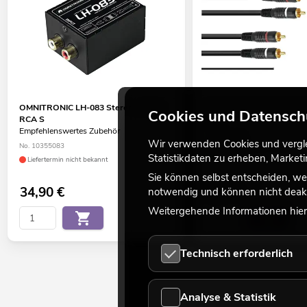
OMNITRONIC LH-083 Stereo-Isolator
OMNITRONIC Cinch Kabel
Cookies und Datensch
RCA S
1,5m
Empfehlenswertes Zubehör
No. 3020940N
Wir verwenden Cookies und verglei
No. 10355083
Bestand reicht ca. 12 Wo.
Statistikdaten zu erheben, Marke
Liefertermin nicht bekannt
Sie können selbst entscheiden, we
34,90
€
6,90
€
notwendig und können nicht deakt
Weitergehende Informationen hierz
Technisch erforderlich
Analyse & Statistik