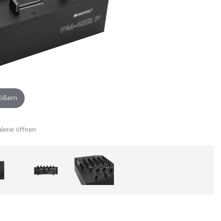
ößern
alerie öffnen