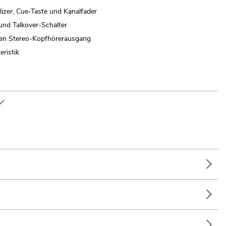
izer, Cue-Taste und Kanalfader
und Talkover-Schalter
ren Stereo-Kopfhörerausgang
ristik
Alleinunterhalter; mobilen Einsatz