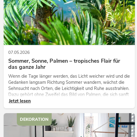
07.05.2026
Sommer, Sonne, Palmen – tropisches Flair für
das ganze Jahr
Wenn die Tage länger werden, das Licht weicher wird und die
Gedanken langsam Richtung Sommer wandern, wächst die
Sehnsucht nach Orten, die Leichtigkeit und Ruhe ausstrahlen.
Dazu gehört ohne Zweifel das Bild von Palmen, die sich sanft
im warmen Wind bewegen, begleitet von Licht, Weite und
Jetzt lesen
einem Gefü...
DEKORATION