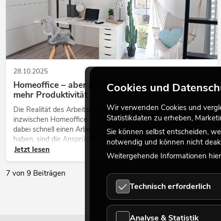
28.10.2025
Homeoffice – aber mit Flair! Grüne Dekoration für
Cookies und Datensch
mehr Produktivität
Wir verwenden Cookies und verglei
Die Realität des Arbeitslebens heißt für viele von uns
Statistikdaten zu erheben, Marke
inzwischen Homeoffice. Während wir uns im Frühjahr 2020
dabei schnell einen Arbeitsplatz am Esstisch eingerichtet
Sie können selbst entscheiden, we
haben, sind die Ansprüche an ein einladendes Arbeitsumfeld
notwendig und können nicht deakt
inzwischen gestiegen. Denn: Produktives Arbeiten geht
Jetzt lesen
Weitergehende Informationen hierz
dauerhaft nur dann...
7 von 9 Beiträgen
Technisch erforderlich
Analyse & Statistik