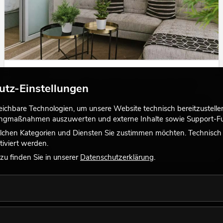
23.10.2025
Kunstpflanzen - Alles andere als angestaubt!
utz-Einstellungen
Kunstpflanzen wurden in der Vergangenheit oft als langweilig
chbare Technologien, um unsere Website technisch bereitzustellen,
und altmodisch abgetan, doch dieses Image hat sich in den
tingmaßnahmen auszuwerten und externe Inhalte sowie Support-Fun
letzten Jahren grundlegend gewandelt. Heute sind sie ein
wichtiges Element in der Inneneinrichtung vieler Büros,
lchen Kategorien und Diensten Sie zustimmen möchten. Technisch e
Hotels, Restaurants, Einzelhandelsgeschäfte und sogar
iviert werden.
Krankenhäuser ...
Jetzt lesen
u finden Sie in unserer
Datenschutzerklärung
.
Mehr anzeigen