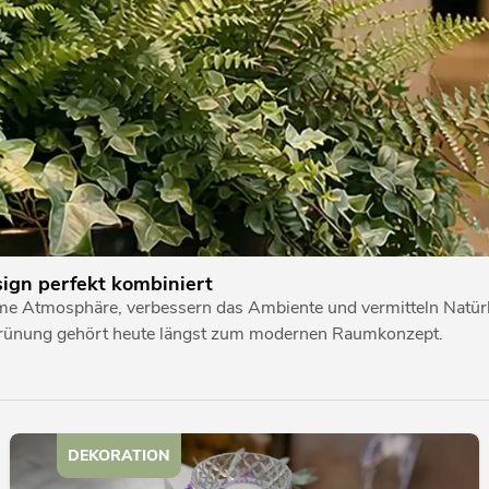
ign perfekt kombiniert
 Atmosphäre, verbessern das Ambiente und vermitteln Natürlic
grünung gehört heute längst zum modernen Raumkonzept.
DEKORATION