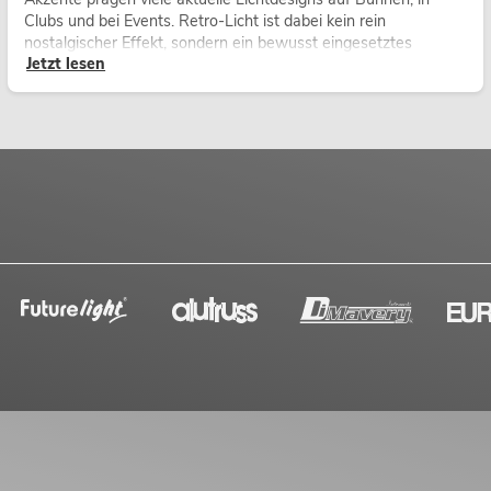
Clubs und bei Events. Retro-Licht ist dabei kein rein
nostalgischer Effekt, sondern ein bewusst eingesetztes
Jetzt lesen
Gestaltungsmittel: Es schafft Atmosphäre, gibt Szenen
Charakter und kann technische LED-Setups emotionaler
wirken lassen.