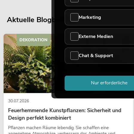
Marketing
Aktuelle Blogbeiträge
Externe Medien
DEKORATION
Chat & Support
Nur erforderliche
30.07.2026
Feuerhemmende Kunstpflanzen: Sicherheit und
Design perfekt kombiniert
Pflanzen machen Räume lebendig. Sie schaffen eine
angenehme Atmosphäre, verbessern das Ambiente und