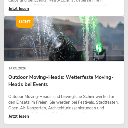
Clubs und bei Events. Retro-Licht ist dabei kein rein
nostalgischer Effekt, sondern ein bewusst eingesetztes
Jetzt lesen
Gestaltungsmittel: Es schafft Atmosphäre, gibt Szenen
Charakter und kann technische LED-Setups emotionaler
LICHT
wirken lassen.
14.05.2026
Outdoor Moving-Heads: Wetterfeste Moving-
Heads bei Events
Outdoor Moving-Heads sind bewegliche Scheinwerfer für
den Einsatz im Freien. Sie werden bei Festivals, Stadtfesten,
Open-Air-Konzerten, Architekturinszenierungen und
temporären Außeninstallationen eingesetzt.
Jetzt lesen