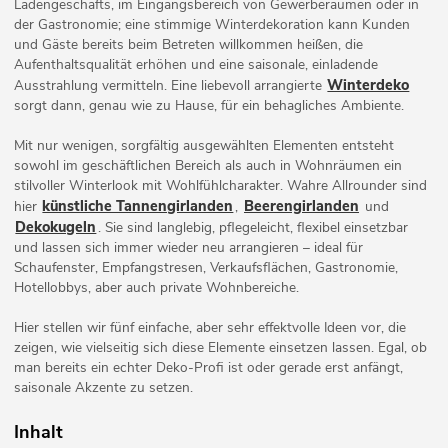
Ladengeschäfts, im Eingangsbereich von Gewerberäumen oder in
der Gastronomie; eine stimmige Winterdekoration kann Kunden
und Gäste bereits beim Betreten willkommen heißen, die
Aufenthaltsqualität erhöhen und eine saisonale, einladende
Winterdeko
Ausstrahlung vermitteln. Eine liebevoll arrangierte
sorgt dann, genau wie zu Hause, für ein behagliches Ambiente.
Mit nur wenigen, sorgfältig ausgewählten Elementen entsteht
sowohl im geschäftlichen Bereich als auch in Wohnräumen ein
stilvoller Winterlook mit Wohlfühlcharakter. Wahre Allrounder sind
künstliche Tannengirlanden
Beerengirlanden
hier
,
und
Dekokugeln
. Sie sind langlebig, pflegeleicht, flexibel einsetzbar
und lassen sich immer wieder neu arrangieren – ideal für
Schaufenster, Empfangstresen, Verkaufsflächen, Gastronomie,
Hotellobbys, aber auch private Wohnbereiche.
Hier stellen wir fünf einfache, aber sehr effektvolle Ideen vor, die
zeigen, wie vielseitig sich diese Elemente einsetzen lassen. Egal, ob
man bereits ein echter Deko-Profi ist oder gerade erst anfängt,
saisonale Akzente zu setzen.
Inhalt