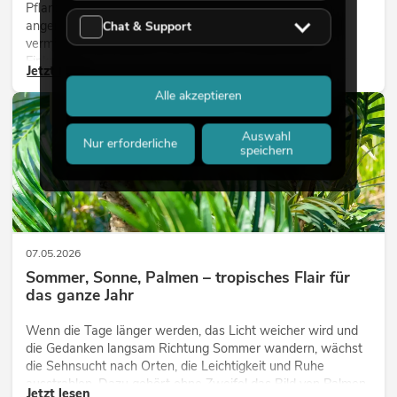
Pflanzen machen Räume lebendig. Sie schaffen eine
angenehme Atmosphäre, verbessern das Ambiente und
Chat & Support
vermitteln Natürlichkeit. Ob in Hotels, Restaurants,
Einkaufszentren, Bürogebäuden oder auf Messeständen:
Jetzt lesen
eine hochwertige Begrünung gehört heute längst zum
Alle akzeptieren
modernen Raumkonzept.
DEKORATION
Auswahl
Nur erforderliche
speichern
07.05.2026
Sommer, Sonne, Palmen – tropisches Flair für
das ganze Jahr
Wenn die Tage länger werden, das Licht weicher wird und
die Gedanken langsam Richtung Sommer wandern, wächst
die Sehnsucht nach Orten, die Leichtigkeit und Ruhe
ausstrahlen. Dazu gehört ohne Zweifel das Bild von Palmen,
Jetzt lesen