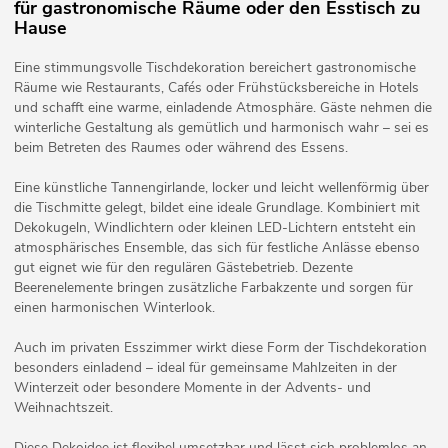
für gastronomische Räume oder den Esstisch zu
Hause
Eine stimmungsvolle Tischdekoration bereichert gastronomische
Räume wie Restaurants, Cafés oder Frühstücksbereiche in Hotels
und schafft eine warme, einladende Atmosphäre. Gäste nehmen die
winterliche Gestaltung als gemütlich und harmonisch wahr – sei es
beim Betreten des Raumes oder während des Essens.
Eine künstliche Tannengirlande, locker und leicht wellenförmig über
die Tischmitte gelegt, bildet eine ideale Grundlage. Kombiniert mit
Dekokugeln, Windlichtern oder kleinen LED-Lichtern entsteht ein
atmosphärisches Ensemble, das sich für festliche Anlässe ebenso
gut eignet wie für den regulären Gästebetrieb. Dezente
Beerenelemente bringen zusätzliche Farbakzente und sorgen für
einen harmonischen Winterlook.
Auch im privaten Esszimmer wirkt diese Form der Tischdekoration
besonders einladend – ideal für gemeinsame Mahlzeiten in der
Winterzeit oder besondere Momente in der Advents- und
Weihnachtszeit.
Diese Dekoidee ist flexibel umsetzbar und lässt sich problemlos an