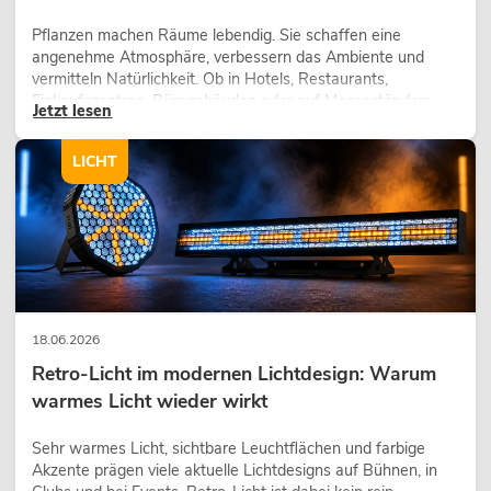
Pflanzen machen Räume lebendig. Sie schaffen eine
angenehme Atmosphäre, verbessern das Ambiente und
vermitteln Natürlichkeit. Ob in Hotels, Restaurants,
Einkaufszentren, Bürogebäuden oder auf Messeständen:
Jetzt lesen
eine hochwertige Begrünung gehört heute längst zum
modernen Raumkonzept.
LICHT
18.06.2026
Retro-Licht im modernen Lichtdesign: Warum
warmes Licht wieder wirkt
Sehr warmes Licht, sichtbare Leuchtflächen und farbige
Akzente prägen viele aktuelle Lichtdesigns auf Bühnen, in