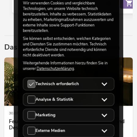
Wir verwenden Cookies und vergleichbare
Technologien, um unsere Website technisch
bereitzustellen, Inhalte zu verbessern, Statistikdaten
zu erheben, Marketingmaßnahmen auszuwerten und
externe Inhalte sowie Support-Funktionen
bereitzustellen.
Sie können selbst entscheiden, welchen Kategorien
und Diensten Sie zustimmen möchten. Technisch
Das könnte Sie auch interessieren
erforderliche Dienste sind notwendig und können
nicht deaktiviert werden.
Weitergehende Informationen hierzu finden Sie in
DEKORATION
unserer
Datenschutzerklärung
.
Technisch erforderlich
Analyse & Statistik
30.07.2026
Marketing
Feuerhemmende Kunstpflanzen: Sicherheit und
Design perfekt kombiniert
Externe Medien