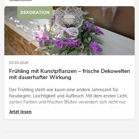
die sich sanft im warmen Wind bewegen, begleitet von
Licht, Weite und einem Gefühl von Freiheit.
DEKORATION
03.03.2026
Frühling mit Kunstpflanzen – frische Dekowelten
mit dauerhafter Wirkung
Der Frühling steht wie kaum eine andere Jahreszeit für
Neubeginn, Leichtigkeit und Aufbruch. Mit dem ersten Licht,
zarten Farben und frischen Blüten verändert sich nicht nur
die Natur, sondern auch der Anspruch an Räume, Flächen
Jetzt lesen
und Inszenierungen.