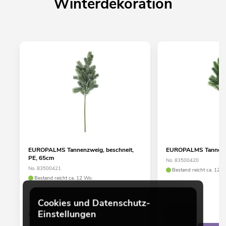
Winterdekoration
EUROPALMS Tannenzweig, beschneit,
EUROPALMS Tannenzw
PE, 65cm
No. 83500420
No. 83500421
Bestand reicht ca. 12 W
Bestand reicht ca. 12 Wo.
Cookies und Datenschutz-
4,90
€
4,90
€
Einstellungen