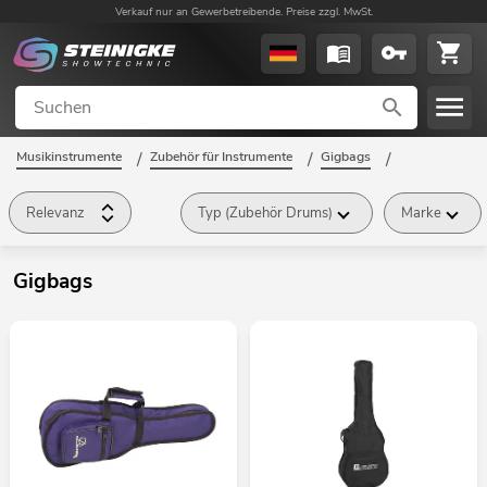
Verkauf nur an Gewerbetreibende. Preise zzgl. MwSt.
Musikinstrumente
/
Zubehör für Instrumente
/
Gigbags
/
Relevanz
Typ (Zubehör Drums)
Marke
Gigbags