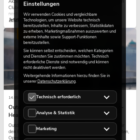
Akzente prägen viele aktuelle Lichtdesigns auf Bühnen, in
Einstellungen
Clubs und bei Events. Retro-Licht ist dabei kein rein
nostalgischer Effekt, sondern ein bewusst eingesetztes
Wir verwenden Cookies und vergleichbare
Jetzt lesen
Gestaltungsmittel: Es schafft Atmosphäre, gibt Szenen
Technologien, um unsere Website technisch
bereitzustellen, Inhalte zu verbessern, Statistikdaten
Charakter und kann technische LED-Setups emotionaler
zu erheben, Marketingmaßnahmen auszuwerten und
wirken lassen.
LICHT
externe Inhalte sowie Support-Funktionen
bereitzustellen.
Sie können selbst entscheiden, welchen Kategorien
und Diensten Sie zustimmen möchten. Technisch
erforderliche Dienste sind notwendig und können
nicht deaktiviert werden.
Weitergehende Informationen hierzu finden Sie in
unserer
Datenschutzerklärung
.
Technisch erforderlich
14.05.2026
Outdoor Moving-Heads: Wetterfeste Moving-
Analyse & Statistik
Heads bei Events
Outdoor Moving-Heads sind bewegliche Scheinwerfer für
Marketing
den Einsatz im Freien. Sie werden bei Festivals, Stadtfesten,
Open-Air-Konzerten, Architekturinszenierungen und