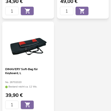
34,90
€
49,00
€
DIMAVERY Soft-Bag für
Keyboard, L
No. 26702020
Bestand reicht ca. 12 Wo.
39,90
€