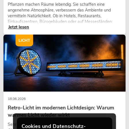
Pflanzen machen Räume lebendig. Sie schaffen eine
angenehme Atmosphäre, verbessern das Ambiente und
vermitteln Natürlichkeit. Ob in Hotels, Restaurants,
Einkaufszentren, Bürogebäuden oder auf Messeständen:
Jetzt lesen
eine hochwertige Begrünung gehört heute längst zum
modernen Raumkonzept.
LICHT
18.06.2026
Retro-Licht im modernen Lichtdesign: Warum
warmes Licht wieder wirkt
Sehr warmes Licht, sichtbare Leuchtflächen und farbige
Cookies und Datenschutz-