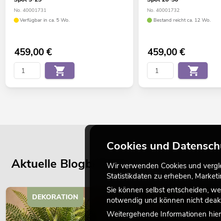
No. 40001731
No. 40001732
Verfügbar in ca. 5 Wo.
Bestand reicht ca. 12 Wo.
459,00
€
459,00
€
Cookies und Datensch
Aktuelle Blogbeiträge
Wir verwenden Cookies und verglei
Statistikdaten zu erheben, Marke
Sie können selbst entscheiden, we
DEKORATION
notwendig und können nicht deakt
Weitergehende Informationen hierz