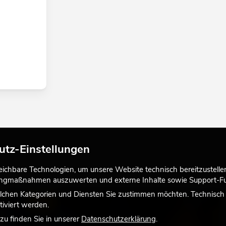
utz-Einstellungen
chbare Technologien, um unsere Website technisch bereitzustellen,
tingmaßnahmen auszuwerten und externe Inhalte sowie Support-Fun
lchen Kategorien und Diensten Sie zustimmen möchten. Technisch e
LICHT
iviert werden.
u finden Sie in unserer
Datenschutzerklärung
.