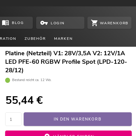
BLOG
WARENKORB
LOGIN
RATION
ZUBEHÖR
MARKEN
Platine (Netzteil) V1: 28V/3,5A V2: 12V/1A
LED PFE-60 RGBW Profile Spot (LPD-120-
28/12)
Bestand reicht ca. 12 Wo.
55,44
€
IN DEN WARENKORB