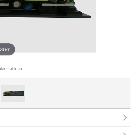
ößern
alerie öffnen