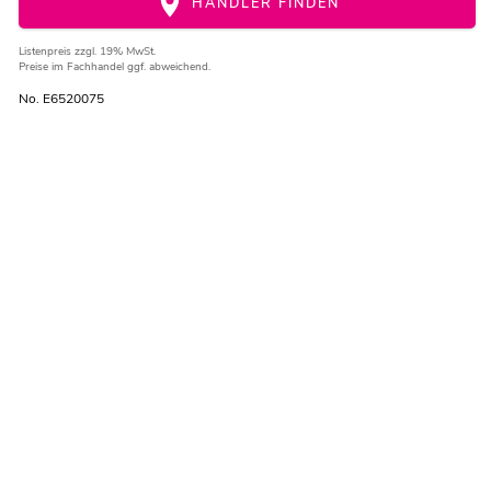
HÄNDLER FINDEN
Listenpreis
zzgl. 19% MwSt.
Preise im Fachhandel ggf. abweichend.
No. E6520075