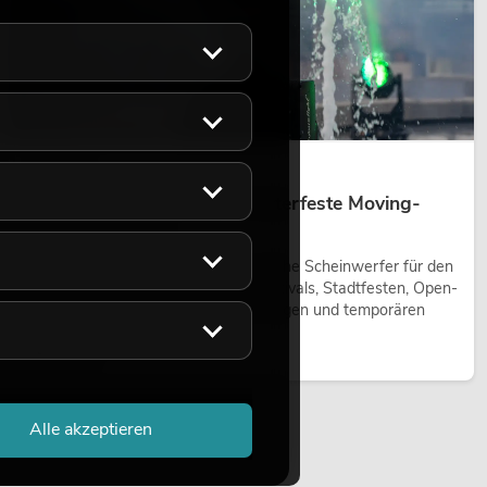
14.05.2026
Outdoor Moving-Heads: Wetterfeste Moving-
Heads bei Events
Outdoor Moving-Heads sind bewegliche Scheinwerfer für den
Einsatz im Freien. Sie werden bei Festivals, Stadtfesten, Open-
Air-Konzerten, Architekturinszenierungen und temporären
Außeninstallationen eingesetzt.
Jetzt lesen
Alle akzeptieren