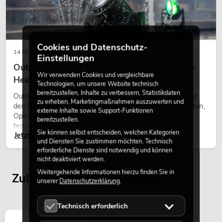
Cookies und Datenschutz-
14.05.2026
Einstellungen
Outdoor Moving-Heads: Wetterfeste Moving-
Wir verwenden Cookies und vergleichbare
Heads bei Events
Technologien, um unsere Website technisch
bereitzustellen, Inhalte zu verbessern, Statistikdaten
Outdoor Moving-Heads sind bewegliche Scheinwerfer für
zu erheben, Marketingmaßnahmen auszuwerten und
den Einsatz im Freien. Sie werden bei Festivals, Stadtfesten,
externe Inhalte sowie Support-Funktionen
Open-Air-Konzerten, Architekturinszenierungen und
bereitzustellen.
temporären Außeninstallationen eingesetzt.
Sie können selbst entscheiden, welchen Kategorien
Jetzt lesen
und Diensten Sie zustimmen möchten. Technisch
erforderliche Dienste sind notwendig und können
nicht deaktiviert werden.
Weitergehende Informationen hierzu finden Sie in
Zuletzt angesehene Artikel
unserer
Datenschutzerklärung
.
Technisch erforderlich