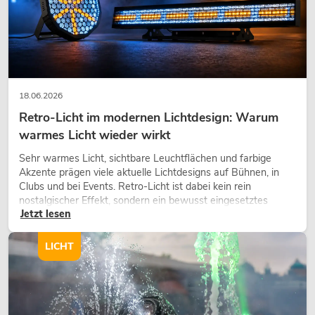
18.06.2026
Retro-Licht im modernen Lichtdesign: Warum
warmes Licht wieder wirkt
Sehr warmes Licht, sichtbare Leuchtflächen und farbige
Akzente prägen viele aktuelle Lichtdesigns auf Bühnen, in
Clubs und bei Events. Retro-Licht ist dabei kein rein
nostalgischer Effekt, sondern ein bewusst eingesetztes
Jetzt lesen
Gestaltungsmittel: Es schafft Atmosphäre, gibt Szenen
Charakter und kann technische LED-Setups emotionaler
wirken lassen.
LICHT