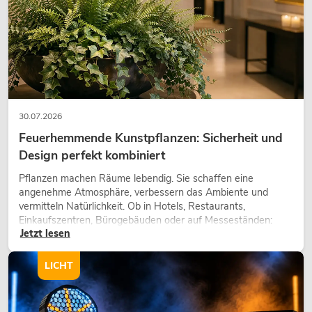
30.07.2026
Feuerhemmende Kunstpflanzen: Sicherheit und
Design perfekt kombiniert
Pflanzen machen Räume lebendig. Sie schaffen eine
angenehme Atmosphäre, verbessern das Ambiente und
vermitteln Natürlichkeit. Ob in Hotels, Restaurants,
Einkaufszentren, Bürogebäuden oder auf Messeständen:
Jetzt lesen
eine hochwertige Begrünung gehört heute längst zum
modernen Raumkonzept.
LICHT