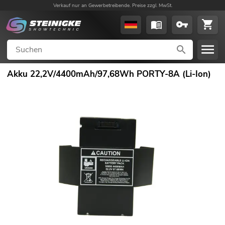
Verkauf nur an Gewerbetreibende. Preise zzgl. MwSt.
Akku 22,2V/4400mAh/97,68Wh PORTY-8A (Li-Ion)