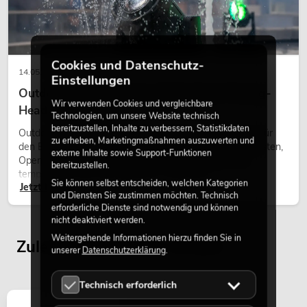
Cookies und Datenschutz-
14.05.2026
Einstellungen
Outdoor Moving-Heads: Wetterfeste Moving-
Wir verwenden Cookies und vergleichbare
Heads bei Events
Technologien, um unsere Website technisch
bereitzustellen, Inhalte zu verbessern, Statistikdaten
Outdoor Moving-Heads sind bewegliche Scheinwerfer für
zu erheben, Marketingmaßnahmen auszuwerten und
den Einsatz im Freien. Sie werden bei Festivals, Stadtfesten,
externe Inhalte sowie Support-Funktionen
Open-Air-Konzerten, Architekturinszenierungen und
bereitzustellen.
temporären Außeninstallationen eingesetzt.
Sie können selbst entscheiden, welchen Kategorien
Jetzt lesen
und Diensten Sie zustimmen möchten. Technisch
erforderliche Dienste sind notwendig und können
nicht deaktiviert werden.
Weitergehende Informationen hierzu finden Sie in
Zuletzt angesehene Artikel
unserer
Datenschutzerklärung
.
Technisch erforderlich