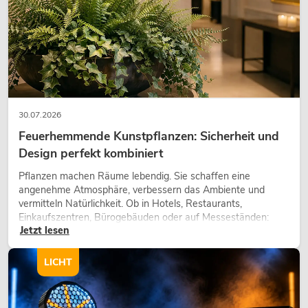
30.07.2026
Feuerhemmende Kunstpflanzen: Sicherheit und
Design perfekt kombiniert
Pflanzen machen Räume lebendig. Sie schaffen eine
angenehme Atmosphäre, verbessern das Ambiente und
vermitteln Natürlichkeit. Ob in Hotels, Restaurants,
Einkaufszentren, Bürogebäuden oder auf Messeständen:
Jetzt lesen
eine hochwertige Begrünung gehört heute längst zum
modernen Raumkonzept.
LICHT