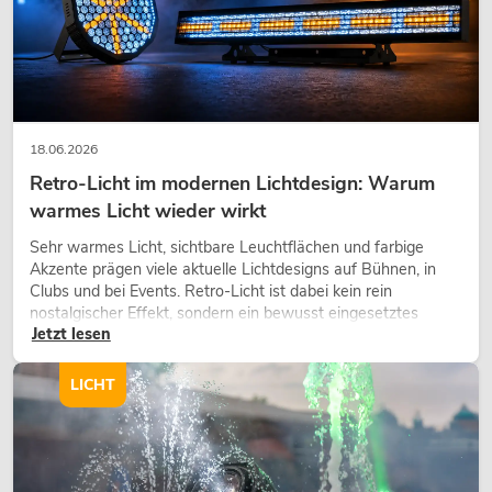
18.06.2026
Retro-Licht im modernen Lichtdesign: Warum
warmes Licht wieder wirkt
Sehr warmes Licht, sichtbare Leuchtflächen und farbige
Akzente prägen viele aktuelle Lichtdesigns auf Bühnen, in
Clubs und bei Events. Retro-Licht ist dabei kein rein
nostalgischer Effekt, sondern ein bewusst eingesetztes
Jetzt lesen
Gestaltungsmittel: Es schafft Atmosphäre, gibt Szenen
Charakter und kann technische LED-Setups emotionaler
wirken lassen.
LICHT