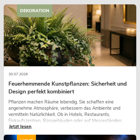
DEKORATION
30.07.2026
Feuerhemmende Kunstpflanzen: Sicherheit und
Design perfekt kombiniert
Pflanzen machen Räume lebendig. Sie schaffen eine
angenehme Atmosphäre, verbessern das Ambiente und
vermitteln Natürlichkeit. Ob in Hotels, Restaurants,
Einkaufszentren, Bürogebäuden oder auf Messeständen:
Jetzt lesen
eine hochwertige Begrünung gehört heute längst zum
modernen Raumkonzept.