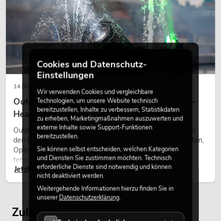
Cookies und Datenschutz-
Einstellungen
14.05.2026
Wir verwenden Cookies und vergleichbare
Outdoor Moving-Heads: Wetterfeste Moving-
Technologien, um unsere Website technisch
bereitzustellen, Inhalte zu verbessern, Statistikdaten
Heads bei Events
zu erheben, Marketingmaßnahmen auszuwerten und
externe Inhalte sowie Support-Funktionen
Outdoor Moving-Heads sind bewegliche Scheinwerfer für
bereitzustellen.
den Einsatz im Freien. Sie werden bei Festivals, Stadtfesten,
Sie können selbst entscheiden, welchen Kategorien
Open-Air-Konzerten, Architekturinszenierungen und
und Diensten Sie zustimmen möchten. Technisch
temporären Außeninstallationen eingesetzt.
erforderliche Dienste sind notwendig und können
Jetzt lesen
nicht deaktiviert werden.
Weitergehende Informationen hierzu finden Sie in
unserer
Datenschutzerklärung
.
Zuletzt angesehene Artikel