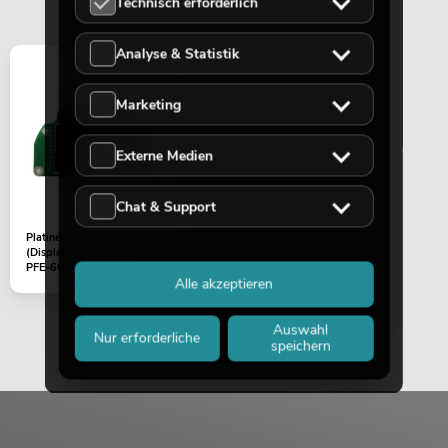
Technisch erforderlich
Analyse & Statistik
Marketing
Externe Medien
Chat & Support
Platine
(Display/Steuerung) LED
PFE-60 RGBW Profile
Alle akzeptieren
Spot 20-50°...
Auswahl
Nur erforderliche
speichern