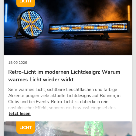
LICHT
18.06.2026
Retro-Licht im modernen Lichtdesign: Warum
warmes Licht wieder wirkt
Sehr warmes Licht, sichtbare Leuchtflächen und farbige
Akzente prägen viele aktuelle Lichtdesigns auf Bühnen, in
Clubs und bei Events. Retro-Licht ist dabei kein rein
nostalgischer Effekt, sondern ein bewusst eingesetztes
Jetzt lesen
Gestaltungsmittel: Es schafft Atmosphäre, gibt Szenen
Charakter und kann technische LED-Setups emotionaler
wirken lassen.
LICHT