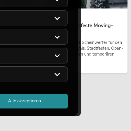
14.05.2026
Outdoor Moving-Heads: Wetterfeste Moving-
Heads bei Events
Outdoor Moving-Heads sind bewegliche Scheinwerfer für den
Einsatz im Freien. Sie werden bei Festivals, Stadtfesten, Open-
Air-Konzerten, Architekturinszenierungen und temporären
Außeninstallationen eingesetzt.
Jetzt lesen
Alle akzeptieren