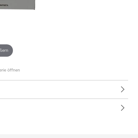
ßern
erie öffnen