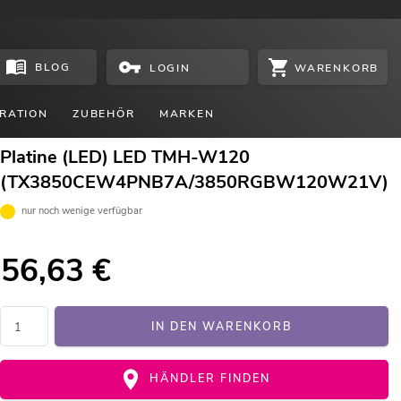
BLOG
WARENKORB
LOGIN
RATION
ZUBEHÖR
MARKEN
Platine (LED) LED TMH-W120
(TX3850CEW4PNB7A/3850RGBW120W21V)
nur noch wenige verfügbar
56,63
€
IN DEN WARENKORB
HÄNDLER FINDEN