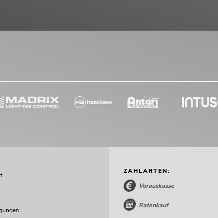
ZAHLARTEN:
t
Vorauskasse
Ratenkauf
ngungen