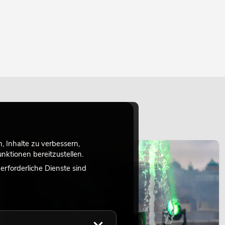
 Inhalte zu verbessern,
LICHT
ktionen bereitzustellen.
rforderliche Dienste sind