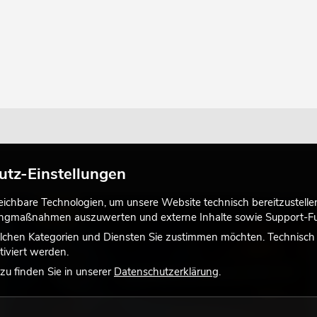
utz-Einstellungen
chbare Technologien, um unsere Website technisch bereitzustellen,
LICHT
tingmaßnahmen auszuwerten und externe Inhalte sowie Support-Fun
lchen Kategorien und Diensten Sie zustimmen möchten. Technisch e
iviert werden.
u finden Sie in unserer
Datenschutzerklärung
.