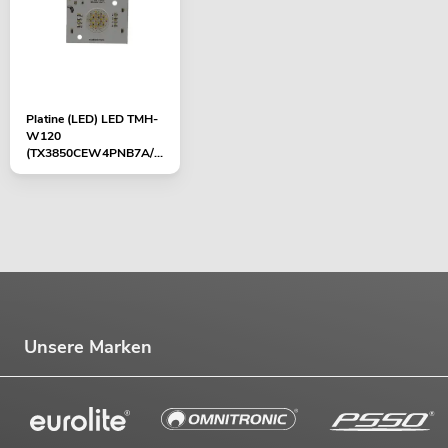
Platine (LED) LED TMH-
W120
(TX3850CEW4PNB7A/3
850RGBW120W21V)
Unsere Marken