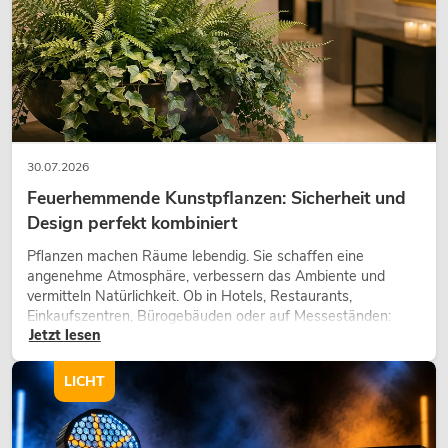
30.07.2026
Feuerhemmende Kunstpflanzen: Sicherheit und
Design perfekt kombiniert
Pflanzen machen Räume lebendig. Sie schaffen eine
angenehme Atmosphäre, verbessern das Ambiente und
vermitteln Natürlichkeit. Ob in Hotels, Restaurants,
Einkaufszentren, Bürogebäuden oder auf Messeständen:
Jetzt lesen
eine hochwertige Begrünung gehört heute längst zum
modernen Raumkonzept.
LICHT