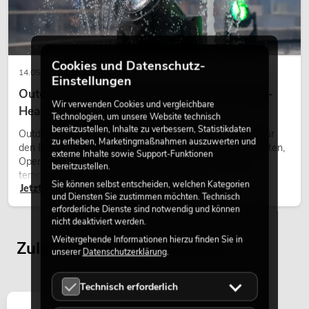
Cookies und Datenschutz-
14.05.2026
Einstellungen
Outdoor Moving-Heads: Wetterfeste Moving-
Wir verwenden Cookies und vergleichbare
Heads bei Events
Technologien, um unsere Website technisch
bereitzustellen, Inhalte zu verbessern, Statistikdaten
Outdoor Moving-Heads sind bewegliche Scheinwerfer für
zu erheben, Marketingmaßnahmen auszuwerten und
den Einsatz im Freien. Sie werden bei Festivals, Stadtfesten,
externe Inhalte sowie Support-Funktionen
Open-Air-Konzerten, Architekturinszenierungen und
bereitzustellen.
temporären Außeninstallationen eingesetzt.
Sie können selbst entscheiden, welchen Kategorien
Jetzt lesen
und Diensten Sie zustimmen möchten. Technisch
erforderliche Dienste sind notwendig und können
nicht deaktiviert werden.
Weitergehende Informationen hierzu finden Sie in
Zuletzt angesehene Artikel
unserer
Datenschutzerklärung
.
Technisch erforderlich