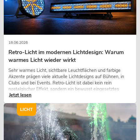
18.06.2026
Retro-Licht im modernen Lichtdesign: Warum
warmes Licht wieder wirkt
Sehr warmes Licht, sichtbare Leuchtflächen und farbige
Akzente prägen viele aktuelle Lichtdesigns auf Bühnen, in
Clubs und bei Events. Retro-Licht ist dabei kein rein
nostalgischer Effekt, sondern ein bewusst eingesetztes
Jetzt lesen
Gestaltungsmittel: Es schafft Atmosphäre, gibt Szenen
Charakter und kann technische LED-Setups emotionaler
wirken lassen.
LICHT