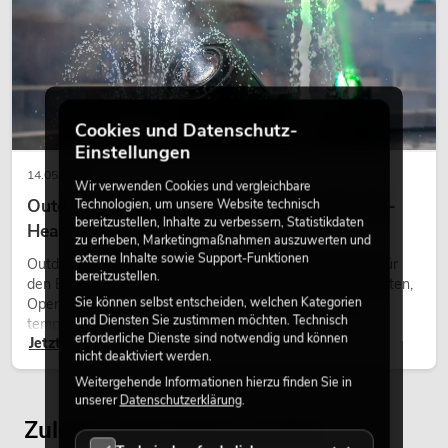
Cookies und Datenschutz-
Einstellungen
14.05.2026
Wir verwenden Cookies und vergleichbare
Outdoor Moving-Heads: Wetterfeste Moving-
Technologien, um unsere Website technisch
bereitzustellen, Inhalte zu verbessern, Statistikdaten
Heads bei Events
zu erheben, Marketingmaßnahmen auszuwerten und
externe Inhalte sowie Support-Funktionen
Outdoor Moving-Heads sind bewegliche Scheinwerfer für
bereitzustellen.
den Einsatz im Freien. Sie werden bei Festivals, Stadtfesten,
Sie können selbst entscheiden, welchen Kategorien
Open-Air-Konzerten, Architekturinszenierungen und
und Diensten Sie zustimmen möchten. Technisch
temporären Außeninstallationen eingesetzt.
erforderliche Dienste sind notwendig und können
Jetzt lesen
nicht deaktiviert werden.
Weitergehende Informationen hierzu finden Sie in
unserer
Datenschutzerklärung
.
Zuletzt angesehene Artikel