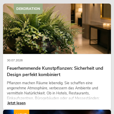
DEKORATION
30.07.2026
Feuerhemmende Kunstpflanzen: Sicherheit und
Design perfekt kombiniert
Pflanzen machen Räume lebendig. Sie schaffen eine
angenehme Atmosphäre, verbessern das Ambiente und
vermitteln Natürlichkeit. Ob in Hotels, Restaurants,
Einkaufszentren, Bürogebäuden oder auf Messeständen:
Jetzt lesen
eine hochwertige Begrünung gehört heute längst zum
modernen Raumkonzept.