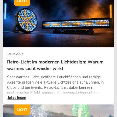
LICHT
18.06.2026
Retro-Licht im modernen Lichtdesign: Warum
warmes Licht wieder wirkt
Sehr warmes Licht, sichtbare Leuchtflächen und farbige
Akzente prägen viele aktuelle Lichtdesigns auf Bühnen, in
Clubs und bei Events. Retro-Licht ist dabei kein rein
nostalgischer Effekt, sondern ein bewusst eingesetztes
Jetzt lesen
Gestaltungsmittel: Es schafft Atmosphäre, gibt Szenen
Charakter und kann technische LED-Setups emotionaler
wirken lassen.
LICHT