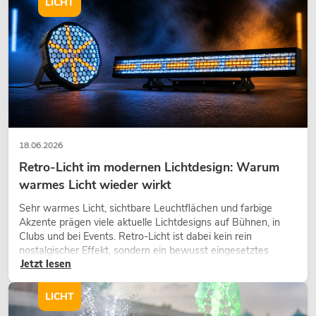
LICHT
18.06.2026
Retro-Licht im modernen Lichtdesign: Warum
warmes Licht wieder wirkt
Sehr warmes Licht, sichtbare Leuchtflächen und farbige
Akzente prägen viele aktuelle Lichtdesigns auf Bühnen, in
Clubs und bei Events. Retro-Licht ist dabei kein rein
nostalgischer Effekt, sondern ein bewusst eingesetztes
Jetzt lesen
Gestaltungsmittel: Es schafft Atmosphäre, gibt Szenen
Charakter und kann technische LED-Setups emotionaler
wirken lassen.
LICHT