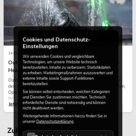
Cookies und Datenschutz-
Einstellungen
14.05.2026
Wir verwenden Cookies und vergleichbare
Outdoor Moving-Heads: Wetterfeste Moving-
Technologien, um unsere Website technisch
bereitzustellen, Inhalte zu verbessern, Statistikdaten
Heads bei Events
zu erheben, Marketingmaßnahmen auszuwerten und
externe Inhalte sowie Support-Funktionen
Outdoor Moving-Heads sind bewegliche Scheinwerfer für
bereitzustellen.
den Einsatz im Freien. Sie werden bei Festivals, Stadtfesten,
Sie können selbst entscheiden, welchen Kategorien
Open-Air-Konzerten, Architekturinszenierungen und
und Diensten Sie zustimmen möchten. Technisch
temporären Außeninstallationen eingesetzt.
erforderliche Dienste sind notwendig und können
Jetzt lesen
nicht deaktiviert werden.
Weitergehende Informationen hierzu finden Sie in
unserer
Datenschutzerklärung
.
Zuletzt angesehene Artikel