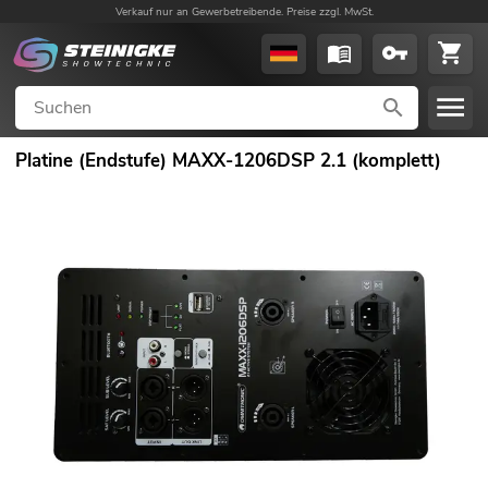
Verkauf nur an Gewerbetreibende. Preise zzgl. MwSt.
Platine (Endstufe) MAXX-1206DSP 2.1 (komplett)