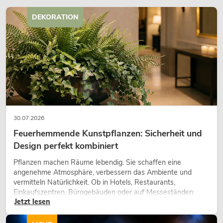
DEKORATION
30.07.2026
Feuerhemmende Kunstpflanzen: Sicherheit und
Design perfekt kombiniert
Pflanzen machen Räume lebendig. Sie schaffen eine
angenehme Atmosphäre, verbessern das Ambiente und
vermitteln Natürlichkeit. Ob in Hotels, Restaurants,
Einkaufszentren, Bürogebäuden oder auf Messeständen:
Jetzt lesen
eine hochwertige Begrünung gehört heute längst zum
modernen Raumkonzept.