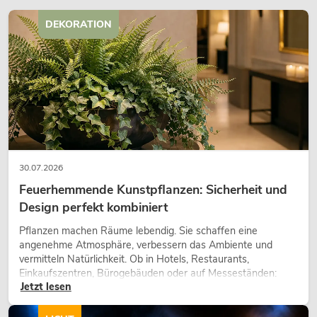
DEKORATION
30.07.2026
Feuerhemmende Kunstpflanzen: Sicherheit und
Design perfekt kombiniert
Pflanzen machen Räume lebendig. Sie schaffen eine
angenehme Atmosphäre, verbessern das Ambiente und
vermitteln Natürlichkeit. Ob in Hotels, Restaurants,
Einkaufszentren, Bürogebäuden oder auf Messeständen:
Jetzt lesen
eine hochwertige Begrünung gehört heute längst zum
modernen Raumkonzept.