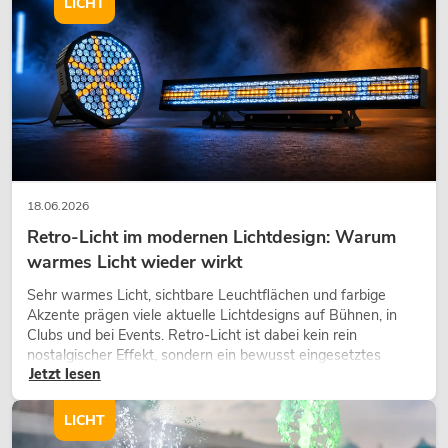
LICHT
18.06.2026
Retro-Licht im modernen Lichtdesign: Warum
warmes Licht wieder wirkt
Sehr warmes Licht, sichtbare Leuchtflächen und farbige
Akzente prägen viele aktuelle Lichtdesigns auf Bühnen, in
Clubs und bei Events. Retro-Licht ist dabei kein rein
nostalgischer Effekt, sondern ein bewusst eingesetztes
Jetzt lesen
Gestaltungsmittel: Es schafft Atmosphäre, gibt Szenen
Charakter und kann technische LED-Setups emotionaler
wirken lassen.
LICHT