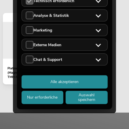
Technisch erforderlich
Analyse & Statistik
Marketing
Externe Medien
Chat & Support
Platine
(Magnetsensor/TILT) LED
TMH-H240 (H-V1.03/
Alle akzeptieren
Stecker auf...
Auswahl
Nur erforderliche
speichern