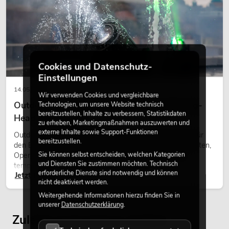
Cookies und Datenschutz-
Einstellungen
14.05.2026
Wir verwenden Cookies und vergleichbare
Outdoor Moving-Heads: Wetterfeste Moving-
Technologien, um unsere Website technisch
bereitzustellen, Inhalte zu verbessern, Statistikdaten
Heads bei Events
zu erheben, Marketingmaßnahmen auszuwerten und
externe Inhalte sowie Support-Funktionen
Outdoor Moving-Heads sind bewegliche Scheinwerfer für
bereitzustellen.
den Einsatz im Freien. Sie werden bei Festivals, Stadtfesten,
Sie können selbst entscheiden, welchen Kategorien
Open-Air-Konzerten, Architekturinszenierungen und
und Diensten Sie zustimmen möchten. Technisch
temporären Außeninstallationen eingesetzt.
erforderliche Dienste sind notwendig und können
Jetzt lesen
nicht deaktiviert werden.
Weitergehende Informationen hierzu finden Sie in
unserer
Datenschutzerklärung
.
Zuletzt angesehene Artikel