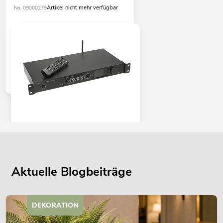
Artikel nicht mehr verfügbar
No. 09000279
OMNITRONIC DJP-900NET Class-D
Verstärker mit Internetradio
No. 10451604
Bestand reicht ca. 12 Wo.
Aktuelle Blogbeiträge
459,00
€
DEKORATION