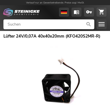
Verkauf nur an Gewerbetreibende. Preise zzgl. MwSt.
Lüfter 24V/0,07A 40x40x20mm (KFO420S2MR-R)