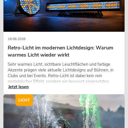
18.06.2026
Retro-Licht im modernen Lichtdesign: Warum
warmes Licht wieder wirkt
OMNITRONIC XDA-2402 Class-D-
Sehr warmes Licht, sichtbare Leuchtflächen und farbige
Verstärker
Akzente prägen viele aktuelle Lichtdesigns auf Bühnen, in
No. 10451636
Clubs und bei Events. Retro-Licht ist dabei kein rein
Bestand reicht ca. 12 Wo.
nostalgischer Effekt, sondern ein bewusst eingesetztes
Jetzt lesen
Gestaltungsmittel: Es schafft Atmosphäre, gibt Szenen
Charakter und kann technische LED-Setups emotionaler
549,00
€
wirken lassen.
LICHT