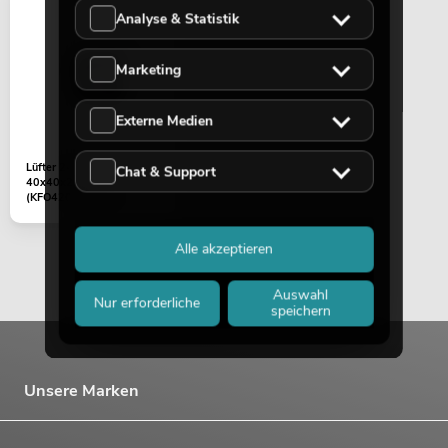
PSSO PA Set PRO M MK2
Analyse & Statistik
Artikel nicht mehr verfügbar
No. 20000457
Marketing
Externe Medien
Lüfter 24V/0,07A
Chat & Support
40x40x20mm
(KFO420S2MR-R)
Alle akzeptieren
PSSO PA Set PRO L MK2
Artikel nicht mehr verfügbar
No. 20000458
Auswahl
Nur erforderliche
speichern
Unsere Marken