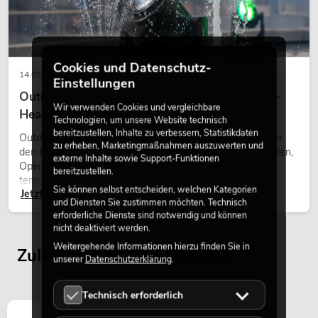
Cookies und Datenschutz-
14.05.2026
Einstellungen
Outdoor Moving-Heads: Wetterfeste Moving-
Wir verwenden Cookies und vergleichbare
Heads bei Events
Technologien, um unsere Website technisch
PSSO PA Set PRO S MK2
bereitzustellen, Inhalte zu verbessern, Statistikdaten
Outdoor Moving-Heads sind bewegliche Scheinwerfer für
Artikel nicht mehr verfügbar
No. 20000456
zu erheben, Marketingmaßnahmen auszuwerten und
den Einsatz im Freien. Sie werden bei Festivals, Stadtfesten,
externe Inhalte sowie Support-Funktionen
Open-Air-Konzerten, Architekturinszenierungen und
bereitzustellen.
temporären Außeninstallationen eingesetzt.
Sie können selbst entscheiden, welchen Kategorien
Jetzt lesen
und Diensten Sie zustimmen möchten. Technisch
erforderliche Dienste sind notwendig und können
nicht deaktiviert werden.
Weitergehende Informationen hierzu finden Sie in
Zuletzt angesehene Artikel
unserer
Datenschutzerklärung
.
Technisch erforderlich