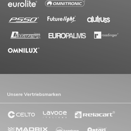
OMNITRONIC PAS MK3 Performer Set
Artikel nicht mehr verfügbar
No. 20000745
Unsere Vertriebsmarken