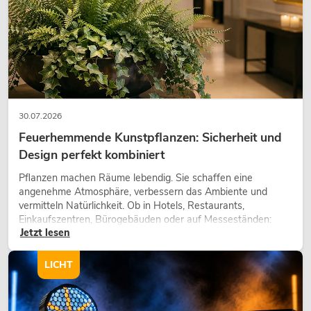
30.07.2026
Feuerhemmende Kunstpflanzen: Sicherheit und
Design perfekt kombiniert
OMNITRONIC XDA-1002 Class-D-
Verstärker
Pflanzen machen Räume lebendig. Sie schaffen eine
angenehme Atmosphäre, verbessern das Ambiente und
No. 10451635
vermitteln Natürlichkeit. Ob in Hotels, Restaurants,
Bestand reicht ca. 12 Wo.
Einkaufszentren, Bürogebäuden oder auf Messeständen:
Jetzt lesen
eine hochwertige Begrünung gehört heute längst zum
modernen Raumkonzept.
345,00
€
LICHT