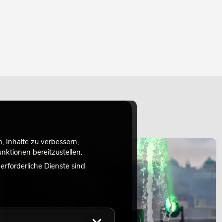
 Inhalte zu verbessern,
LICHT
ktionen bereitzustellen.
rforderliche Dienste sind