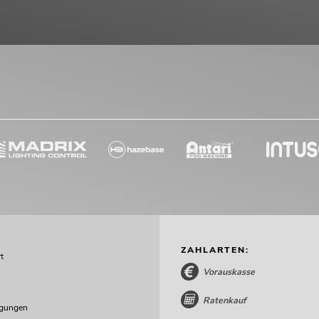
ZAHLARTEN:
t
Vorauskasse
Ratenkauf
ngungen