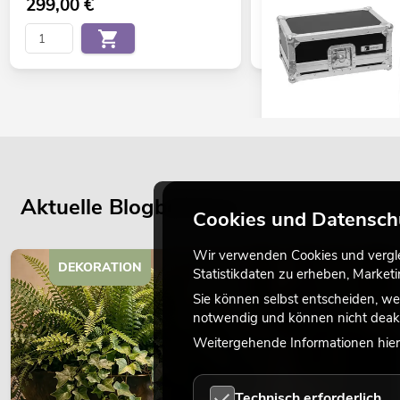
299,00
€
OMNITRONIC Set TRM-
No. 20000666
Aktuelle Blogbeiträge
Bestand reicht ca. 12 Wo.
Cookies und Datensch
Wir verwenden Cookies und verglei
DEKORATION
449,00
€
Statistikdaten zu erheben, Marke
Sie können selbst entscheiden, we
notwendig und können nicht deakt
Weitergehende Informationen hierz
Technisch erforderlich