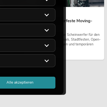
14.05.2026
Outdoor Moving-Heads: Wetterfeste Moving-
Heads bei Events
Outdoor Moving-Heads sind bewegliche Scheinwerfer für den
Einsatz im Freien. Sie werden bei Festivals, Stadtfesten, Open-
Air-Konzerten, Architekturinszenierungen und temporären
Außeninstallationen eingesetzt.
Jetzt lesen
Alle akzeptieren