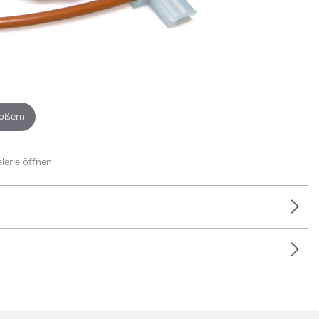
ößern
alerie öffnen