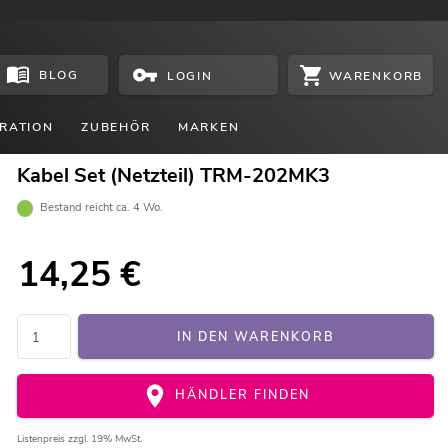
BLOG
WARENKORB
LOGIN
RATION
ZUBEHÖR
MARKEN
Kabel Set (Netzteil) TRM-202MK3
Bestand reicht ca. 4 Wo.
14,25
€
IN DEN WARENKORB
HÄNDLER FINDEN
Listenpreis
zzgl. 19% MwSt.