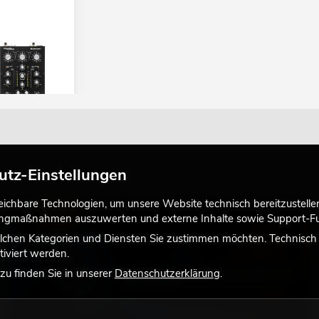
202MK3 + Case
utz-Einstellungen
chbare Technologien, um unsere Website technisch bereitzustellen,
LICHT
tingmaßnahmen auszuwerten und externe Inhalte sowie Support-Fun
lchen Kategorien und Diensten Sie zustimmen möchten. Technisch e
iviert werden.
u finden Sie in unserer
Datenschutzerklärung
.