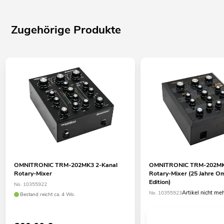
Zugehörige Produkte
OMNITRONIC TRM-202MK3 2-Kanal
OMNITRONIC TRM-202MK
Rotary-Mixer
Rotary-Mixer (25 Jahre Om
Edition)
No. 10355922
Artikel nicht me
No. 10355923
Bestand reicht ca. 4 Wo.