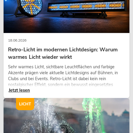
18.06.2026
Retro-Licht im modernen Lichtdesign: Warum
warmes Licht wieder wirkt
Sehr warmes Licht, sichtbare Leuchtflächen und farbige
Akzente prägen viele aktuelle Lichtdesigns auf Bühnen, in
Clubs und bei Events. Retro-Licht ist dabei kein rein
nostalgischer Effekt, sondern ein bewusst eingesetztes
Jetzt lesen
Gestaltungsmittel: Es schafft Atmosphäre, gibt Szenen
Charakter und kann technische LED-Setups emotionaler
wirken lassen.
LICHT