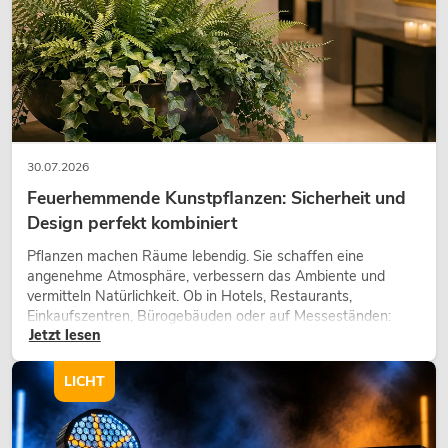
30.07.2026
Feuerhemmende Kunstpflanzen: Sicherheit und
Design perfekt kombiniert
Pflanzen machen Räume lebendig. Sie schaffen eine
angenehme Atmosphäre, verbessern das Ambiente und
vermitteln Natürlichkeit. Ob in Hotels, Restaurants,
Einkaufszentren, Bürogebäuden oder auf Messeständen:
Jetzt lesen
eine hochwertige Begrünung gehört heute längst zum
modernen Raumkonzept.
LICHT