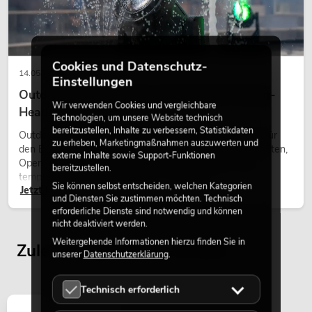
Cookies und Datenschutz-
14.05.2026
Einstellungen
Outdoor Moving-Heads: Wetterfeste Moving-
Wir verwenden Cookies und vergleichbare
Heads bei Events
Technologien, um unsere Website technisch
bereitzustellen, Inhalte zu verbessern, Statistikdaten
Outdoor Moving-Heads sind bewegliche Scheinwerfer für
zu erheben, Marketingmaßnahmen auszuwerten und
den Einsatz im Freien. Sie werden bei Festivals, Stadtfesten,
externe Inhalte sowie Support-Funktionen
Open-Air-Konzerten, Architekturinszenierungen und
bereitzustellen.
temporären Außeninstallationen eingesetzt.
Sie können selbst entscheiden, welchen Kategorien
Jetzt lesen
und Diensten Sie zustimmen möchten. Technisch
erforderliche Dienste sind notwendig und können
nicht deaktiviert werden.
Weitergehende Informationen hierzu finden Sie in
Zuletzt angesehene Artikel
unserer
Datenschutzerklärung
.
Technisch erforderlich