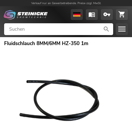
Verkauf nur an Gewerbetreibende. Preise zzgl. MwSt.
Fluidschlauch 8MM/6MM HZ-350 1m