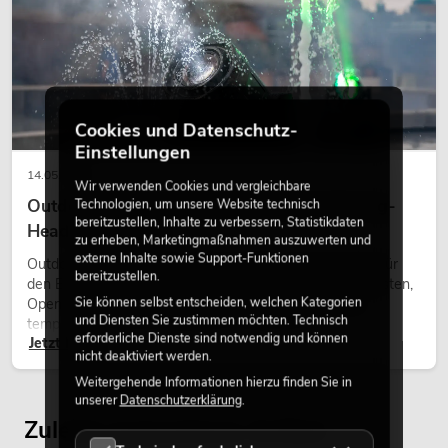
Boxenhochständer heavy, Alu sw
Artikel nicht mehr verfügbar
No. 20000288
Cookies und Datenschutz-
Einstellungen
14.05.2026
Wir verwenden Cookies und vergleichbare
Outdoor Moving-Heads: Wetterfeste Moving-
Technologien, um unsere Website technisch
bereitzustellen, Inhalte zu verbessern, Statistikdaten
Heads bei Events
zu erheben, Marketingmaßnahmen auszuwerten und
externe Inhalte sowie Support-Funktionen
Outdoor Moving-Heads sind bewegliche Scheinwerfer für
bereitzustellen.
EUROLITE Set LED KLS Laser Bar Pro
den Einsatz im Freien. Sie werden bei Festivals, Stadtfesten,
FX + Boxenhochständer heavy, Alu sw
Sie können selbst entscheiden, welchen Kategorien
Open-Air-Konzerten, Architekturinszenierungen und
Artikel nicht mehr verfügbar
No. 20000289
und Diensten Sie zustimmen möchten. Technisch
temporären Außeninstallationen eingesetzt.
erforderliche Dienste sind notwendig und können
Jetzt lesen
nicht deaktiviert werden.
Weitergehende Informationen hierzu finden Sie in
unserer
Datenschutzerklärung
.
Zuletzt angesehene Artikel