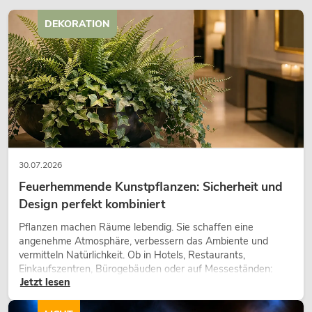
DEKORATION
EUROLITE Set LED KLS Laser Bar FX +
M-3 Boxenhochständer
No. 20000172
30.07.2026
Bestand reicht ca. 12 Wo.
Feuerhemmende Kunstpflanzen: Sicherheit und
Design perfekt kombiniert
399,00
€
Pflanzen machen Räume lebendig. Sie schaffen eine
angenehme Atmosphäre, verbessern das Ambiente und
vermitteln Natürlichkeit. Ob in Hotels, Restaurants,
Einkaufszentren, Bürogebäuden oder auf Messeständen:
Jetzt lesen
eine hochwertige Begrünung gehört heute längst zum
modernen Raumkonzept.