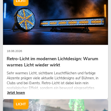
LICHT
EUROLITE Set LED KLS Laser Bar PRO
FX + M-3 Boxenhochständer
Artikel nicht mehr verfügbar
No. 20000173
18.06.2026
Retro-Licht im modernen Lichtdesign: Warum
warmes Licht wieder wirkt
Sehr warmes Licht, sichtbare Leuchtflächen und farbige
Akzente prägen viele aktuelle Lichtdesigns auf Bühnen, in
Clubs und bei Events. Retro-Licht ist dabei kein rein
nostalgischer Effekt, sondern ein bewusst eingesetztes
Jetzt lesen
Gestaltungsmittel: Es schafft Atmosphäre, gibt Szenen
Charakter und kann technische LED-Setups emotionaler
wirken lassen.
LICHT
EUROLITE Set LED KLS Laser Bar FX +