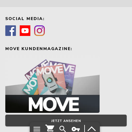
Bestand reicht ca. 12 Wo.
SOCIAL MEDIA:
449,00
€
MOVE KUNDENMAGAZINE:
-16%
EUROLITE LED KLS Laser Bar FX-
Lichtset ws
JETZT ANSEHEN
No. 51741096
Bestand reicht ca. 12 Wo.