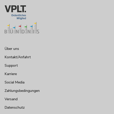
EUROLITE LED Multi FX Laser Bar
No. 51741075
Bestand reicht ca. 9 Wo.
259,00
€
Über uns
Kontakt/Anfahrt
-16%
Support
Karriere
Social Media
Zahlungsbedingungen
Versand
Datenschutz
EUROLITE LED KLS Laser Bar FX-
Lichtset