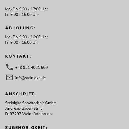
Mo.-Do. 9:00 - 17:00 Uhr
EUROLITE Set LED Multi FX Laser Bar
Fr. 9:00 - 16:00 Uhr
+ Soft-Bag
No. 20000933
Bestand reicht ca. 12 Wo.
ABHOLUNG:
Mo.-Do. 9:00 - 16:00 Uhr
Fr. 9:00 - 15:00 Uhr
289,00
€
KONTAKT:
+49 931 4061 600
info@steinigke.de
ANSCHRIFT:
Steinigke Showtechnic GmbH
Andreas-Bauer-Str. 5
D-97297 Waldbüttelbrunn
ZUGEHÖRIGKEIT: