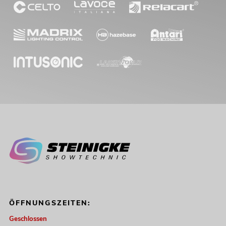
EUROLITE Set 2x LED KLS Laser Bar
PRO + Easy Show + 2x M-4
Boxenhochständer
No. 20000868
Bestand reicht ca. 12 Wo.
1.199,00
€
ÖFFNUNGSZEITEN:
Geschlossen