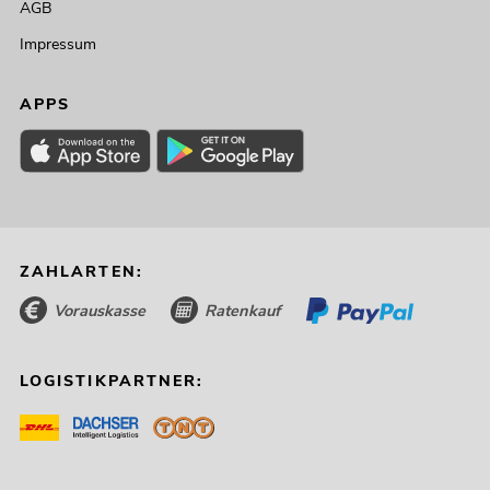
AGB
No. 51741090
Impressum
Bestand reicht ca. 12 Wo.
APPS
318,49
€
379,00 €
ZAHLARTEN:
Vorauskasse
Ratenkauf
LOGISTIKPARTNER:
EUROLITE LED KLS Laser Bar PRO FX-
Lichtset
No. 51741091