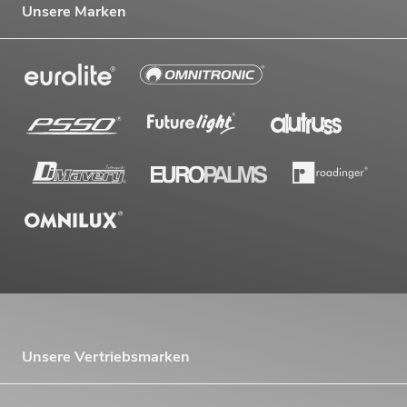
Unsere Marken
EUROLITE Set LED KLS Laser Bar PRO
FX-Lichtset + M-4 Boxenhochständer
No. 20000452
Bestand reicht ca. 12 Wo.
499,00
€
Unsere Vertriebsmarken