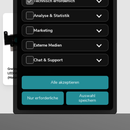
Technisch erforderlich
Analyse & Statistik
Marketing
EUROLITE Set LED KLS Laser Bar FX-
Lichtset + M-4 Boxenhochständer
Externe Medien
No. 20000451
Bestand reicht ca. 12 Wo.
Chat & Support
419,00
€
Grating mit Halter (Laser)
LED Multi FX Laser Bar 5V
(Motor...
Alle akzeptieren
Auswahl
Nur erforderliche
speichern