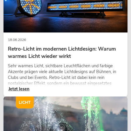
18.06.2026
Retro-Licht im modernen Lichtdesign: Warum
warmes Licht wieder wirkt
Sehr warmes Licht, sichtbare Leuchtflächen und farbige
Akzente prägen viele aktuelle Lichtdesigns auf Bühnen, in
Clubs und bei Events. Retro-Licht ist dabei kein rein
nostalgischer Effekt, sondern ein bewusst eingesetztes
Jetzt lesen
Gestaltungsmittel: Es schafft Atmosphäre, gibt Szenen
Charakter und kann technische LED-Setups emotionaler
wirken lassen.
LICHT