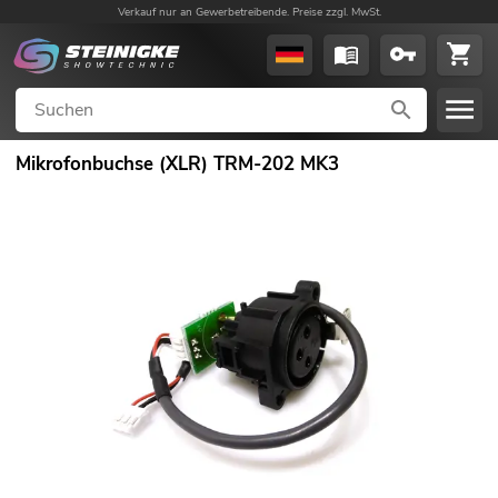
Verkauf nur an Gewerbetreibende. Preise zzgl. MwSt.
Mikrofonbuchse (XLR) TRM-202 MK3