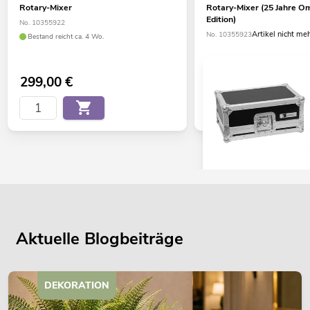
Rotary-Mixer
Rotary-Mixer (25 Jahre Om
Edition)
No. 10355922
Artikel nicht me
No. 10355923
Bestand reicht ca. 4 Wo.
299,00
€
OMNITRONIC Set TRM-
No. 20000666
Aktuelle Blogbeiträge
Bestand reicht ca. 12 Wo.
DEKORATION
449,00
€