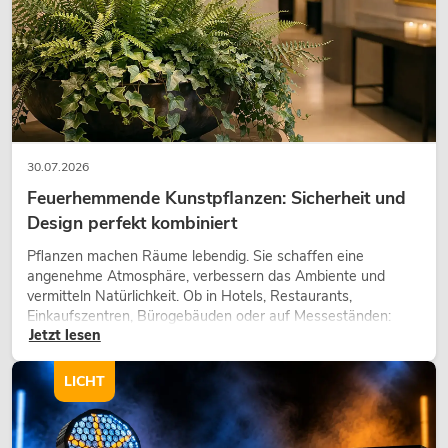
30.07.2026
Feuerhemmende Kunstpflanzen: Sicherheit und
Design perfekt kombiniert
Pflanzen machen Räume lebendig. Sie schaffen eine
OMNITRONIC MPVZ-180
angenehme Atmosphäre, verbessern das Ambiente und
Mischverstärker
vermitteln Natürlichkeit. Ob in Hotels, Restaurants,
No. 80709781
Einkaufszentren, Bürogebäuden oder auf Messeständen:
Liefertermin nicht bekannt
Jetzt lesen
eine hochwertige Begrünung gehört heute längst zum
modernen Raumkonzept.
LICHT
269,00
€