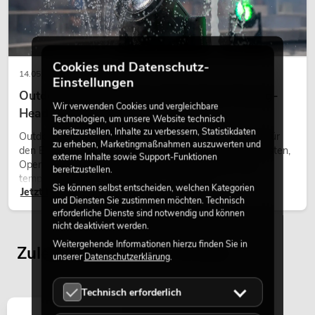
Cookies und Datenschutz-
14.05.2026
Einstellungen
Outdoor Moving-Heads: Wetterfeste Moving-
Wir verwenden Cookies und vergleichbare
Heads bei Events
Technologien, um unsere Website technisch
bereitzustellen, Inhalte zu verbessern, Statistikdaten
Outdoor Moving-Heads sind bewegliche Scheinwerfer für
zu erheben, Marketingmaßnahmen auszuwerten und
den Einsatz im Freien. Sie werden bei Festivals, Stadtfesten,
externe Inhalte sowie Support-Funktionen
Open-Air-Konzerten, Architekturinszenierungen und
bereitzustellen.
temporären Außeninstallationen eingesetzt.
Sie können selbst entscheiden, welchen Kategorien
Jetzt lesen
und Diensten Sie zustimmen möchten. Technisch
erforderliche Dienste sind notwendig und können
nicht deaktiviert werden.
Weitergehende Informationen hierzu finden Sie in
Zuletzt angesehene Artikel
unserer
Datenschutzerklärung
.
Technisch erforderlich