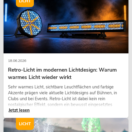
LICHT
18.06.2026
Retro-Licht im modernen Lichtdesign: Warum
warmes Licht wieder wirkt
Sehr warmes Licht, sichtbare Leuchtflächen und farbige
Akzente prägen viele aktuelle Lichtdesigns auf Bühnen, in
Clubs und bei Events. Retro-Licht ist dabei kein rein
nostalgischer Effekt, sondern ein bewusst eingesetztes
Jetzt lesen
Gestaltungsmittel: Es schafft Atmosphäre, gibt Szenen
Charakter und kann technische LED-Setups emotionaler
wirken lassen.
LICHT