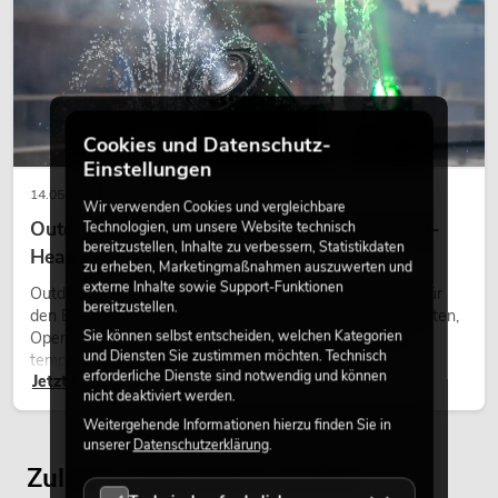
Cookies und Datenschutz-
Einstellungen
14.05.2026
Wir verwenden Cookies und vergleichbare
Outdoor Moving-Heads: Wetterfeste Moving-
Technologien, um unsere Website technisch
bereitzustellen, Inhalte zu verbessern, Statistikdaten
Heads bei Events
zu erheben, Marketingmaßnahmen auszuwerten und
externe Inhalte sowie Support-Funktionen
Outdoor Moving-Heads sind bewegliche Scheinwerfer für
bereitzustellen.
den Einsatz im Freien. Sie werden bei Festivals, Stadtfesten,
Sie können selbst entscheiden, welchen Kategorien
Open-Air-Konzerten, Architekturinszenierungen und
und Diensten Sie zustimmen möchten. Technisch
temporären Außeninstallationen eingesetzt.
erforderliche Dienste sind notwendig und können
Jetzt lesen
nicht deaktiviert werden.
Weitergehende Informationen hierzu finden Sie in
unserer
Datenschutzerklärung
.
Zuletzt angesehene Artikel