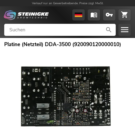
Verkauf nur an Gewerbetreibende. Preise zzgl. MwSt.
Platine (Netzteil) DDA-3500 (920090120000010)