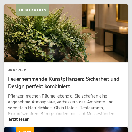
DEKORATION
30.07.2026
Feuerhemmende Kunstpflanzen: Sicherheit und
Design perfekt kombiniert
Pflanzen machen Räume lebendig. Sie schaffen eine
angenehme Atmosphäre, verbessern das Ambiente und
vermitteln Natürlichkeit. Ob in Hotels, Restaurants,
Einkaufszentren, Bürogebäuden oder auf Messeständen:
Jetzt lesen
eine hochwertige Begrünung gehört heute längst zum
modernen Raumkonzept.