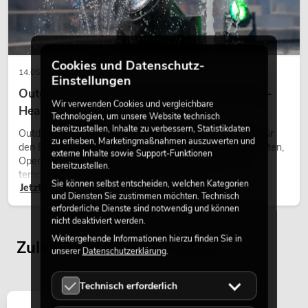
Cookies und Datenschutz-
14.05.2026
Einstellungen
Outdoor Moving-Heads: Wetterfeste Moving-
Wir verwenden Cookies und vergleichbare
Heads bei Events
PSSO PA Set PRO L MK2
Technologien, um unsere Website technisch
Artikel nicht mehr verfügbar
No. 20000458
bereitzustellen, Inhalte zu verbessern, Statistikdaten
Outdoor Moving-Heads sind bewegliche Scheinwerfer für
zu erheben, Marketingmaßnahmen auszuwerten und
den Einsatz im Freien. Sie werden bei Festivals, Stadtfesten,
externe Inhalte sowie Support-Funktionen
Open-Air-Konzerten, Architekturinszenierungen und
bereitzustellen.
temporären Außeninstallationen eingesetzt.
Sie können selbst entscheiden, welchen Kategorien
Jetzt lesen
und Diensten Sie zustimmen möchten. Technisch
erforderliche Dienste sind notwendig und können
nicht deaktiviert werden.
Weitergehende Informationen hierzu finden Sie in
Zuletzt angesehene Artikel
unserer
Datenschutzerklärung
.
Technisch erforderlich
EUROLITE Set 4x LED SLS- QCL Floor
+ Case TDV-1