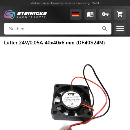
Verkauf nur an Gewerbetreibende. Preise zzgl. MwSt.
Lüfter 24V/0,05A 40x40x6 mm (DF40S24M)