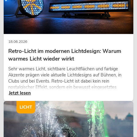
PSSO PA Set PRO S MK2
Artikel nicht mehr verfügbar
No. 20000456
18.06.2026
Retro-Licht im modernen Lichtdesign: Warum
warmes Licht wieder wirkt
Sehr warmes Licht, sichtbare Leuchtflächen und farbige
Akzente prägen viele aktuelle Lichtdesigns auf Bühnen, in
Clubs und bei Events. Retro-Licht ist dabei kein rein
nostalgischer Effekt, sondern ein bewusst eingesetztes
Jetzt lesen
Gestaltungsmittel: Es schafft Atmosphäre, gibt Szenen
Charakter und kann technische LED-Setups emotionaler
PSSO PA Set PRO M MK2
wirken lassen.
LICHT
Artikel nicht mehr verfügbar
No. 20000457