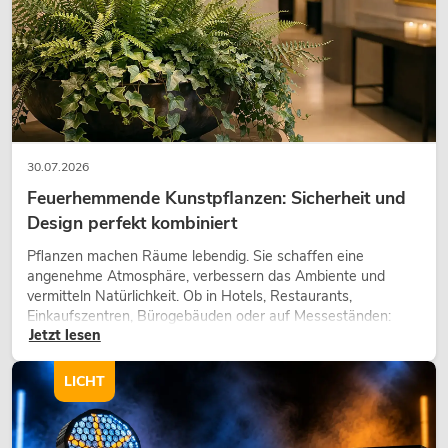
30.07.2026
Feuerhemmende Kunstpflanzen: Sicherheit und
Design perfekt kombiniert
EUROLITE Set 5x LED SLS-7 QCL +
Case
Pflanzen machen Räume lebendig. Sie schaffen eine
angenehme Atmosphäre, verbessern das Ambiente und
Artikel nicht mehr verfügbar
No. 20000223
vermitteln Natürlichkeit. Ob in Hotels, Restaurants,
Einkaufszentren, Bürogebäuden oder auf Messeständen:
Jetzt lesen
eine hochwertige Begrünung gehört heute längst zum
modernen Raumkonzept.
LICHT