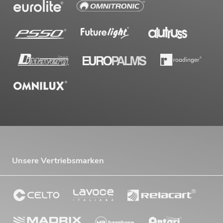
EUROLITE LED SLS-7 QCL 7x10W
Floor
Artikel nicht mehr verfügbar
No. 51915377
Unsere Vertriebsmarken