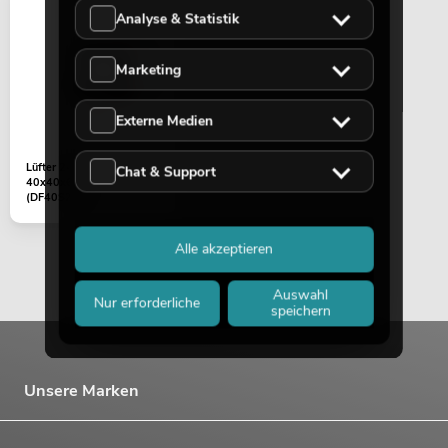
Artikel nicht mehr verfügbar
Analyse & Statistik
No. 20000630
Marketing
Externe Medien
Lüfter 24V/0,05A
Chat & Support
40x40x6 mm
(DF40S24M)
Alle akzeptieren
OMNITRONIC PAS MK3 Performer Set
Artikel nicht mehr verfügbar
No. 20000745
Auswahl
Nur erforderliche
speichern
Unsere Marken