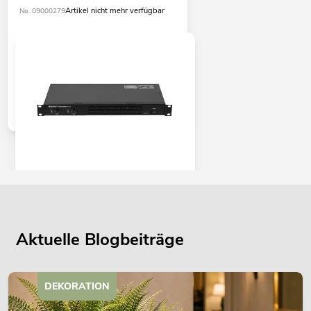
Artikel nicht mehr verfügbar
No. 09000279
OMNITRONIC XDA-1002 Class-D-
Verstärker
No. 10451635
Bestand reicht ca. 12 Wo.
Aktuelle Blogbeiträge
345,00
€
DEKORATION