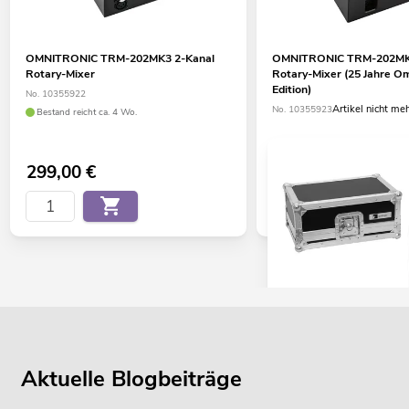
OMNITRONIC TRM-202MK3 2-Kanal
OMNITRONIC TRM-202MK
Rotary-Mixer
Rotary-Mixer (25 Jahre Om
Edition)
No. 10355922
Artikel nicht me
No. 10355923
Bestand reicht ca. 4 Wo.
299,00
€
OMNITRONIC Set TRM-
No. 20000666
Aktuelle Blogbeiträge
Bestand reicht ca. 12 Wo.