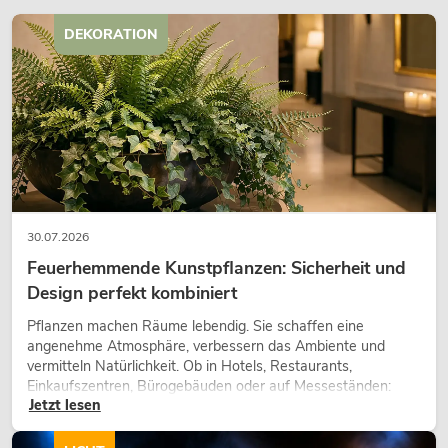
DEKORATION
449,00
€
30.07.2026
Feuerhemmende Kunstpflanzen: Sicherheit und
Design perfekt kombiniert
Pflanzen machen Räume lebendig. Sie schaffen eine
angenehme Atmosphäre, verbessern das Ambiente und
vermitteln Natürlichkeit. Ob in Hotels, Restaurants,
Einkaufszentren, Bürogebäuden oder auf Messeständen:
Jetzt lesen
eine hochwertige Begrünung gehört heute längst zum
modernen Raumkonzept.