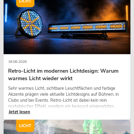
LICHT
18.06.2026
Retro-Licht im modernen Lichtdesign: Warum
warmes Licht wieder wirkt
Sehr warmes Licht, sichtbare Leuchtflächen und farbige
Akzente prägen viele aktuelle Lichtdesigns auf Bühnen, in
Clubs und bei Events. Retro-Licht ist dabei kein rein
nostalgischer Effekt, sondern ein bewusst eingesetztes
Jetzt lesen
Gestaltungsmittel: Es schafft Atmosphäre, gibt Szenen
Charakter und kann technische LED-Setups emotionaler
wirken lassen.
LICHT