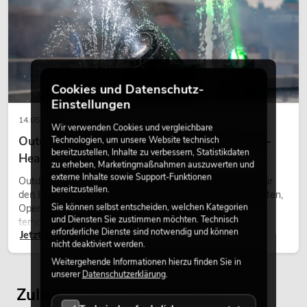
Cookies und Datenschutz-
Einstellungen
14.05.2026
Wir verwenden Cookies und vergleichbare
Outdoor Moving-Heads: Wetterfeste Moving-
Technologien, um unsere Website technisch
bereitzustellen, Inhalte zu verbessern, Statistikdaten
Heads bei Events
zu erheben, Marketingmaßnahmen auszuwerten und
externe Inhalte sowie Support-Funktionen
Outdoor Moving-Heads sind bewegliche Scheinwerfer für
bereitzustellen.
den Einsatz im Freien. Sie werden bei Festivals, Stadtfesten,
Sie können selbst entscheiden, welchen Kategorien
Open-Air-Konzerten, Architekturinszenierungen und
und Diensten Sie zustimmen möchten. Technisch
temporären Außeninstallationen eingesetzt.
erforderliche Dienste sind notwendig und können
Jetzt lesen
nicht deaktiviert werden.
Weitergehende Informationen hierzu finden Sie in
unserer
Datenschutzerklärung
.
Zuletzt angesehene Artikel