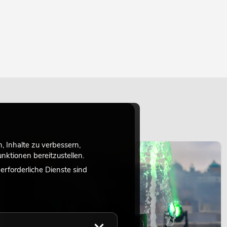
 Inhalte zu verbessern,
LICHT
ktionen bereitzustellen.
rforderliche Dienste sind