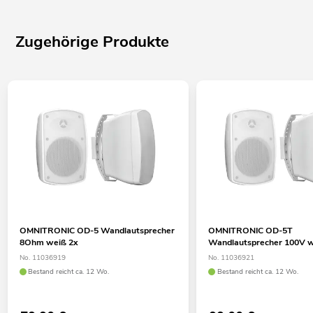
Zugehörige Produkte
OMNITRONIC OD-5 Wandlautsprecher
OMNITRONIC OD-5T
8Ohm weiß 2x
Wandlautsprecher 100V w
No. 11036919
No. 11036921
Bestand reicht ca. 12 Wo.
Bestand reicht ca. 12 Wo.