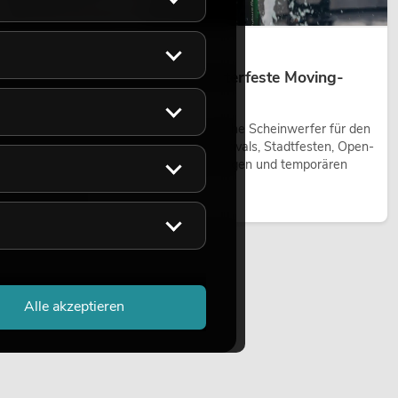
14.05.2026
Outdoor Moving-Heads: Wetterfeste Moving-
Heads bei Events
Outdoor Moving-Heads sind bewegliche Scheinwerfer für den
Einsatz im Freien. Sie werden bei Festivals, Stadtfesten, Open-
Air-Konzerten, Architekturinszenierungen und temporären
Außeninstallationen eingesetzt.
Jetzt lesen
Alle akzeptieren