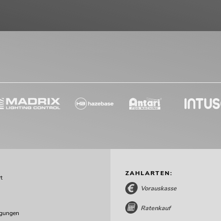
ZAHLARTEN:
t
Vorauskasse
Ratenkauf
ngungen