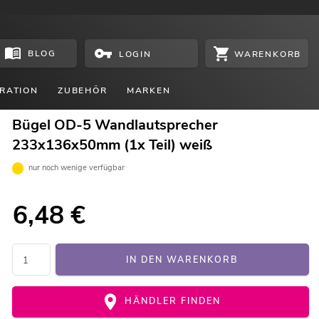
BLOG
WARENKORB
LOGIN
RATION
ZUBEHÖR
MARKEN
Bügel OD-5 Wandlautsprecher
233x136x50mm (1x Teil) weiß
nur noch wenige verfügbar
6,48
€
IN DEN WARENKORB
HÄNDLER FINDEN