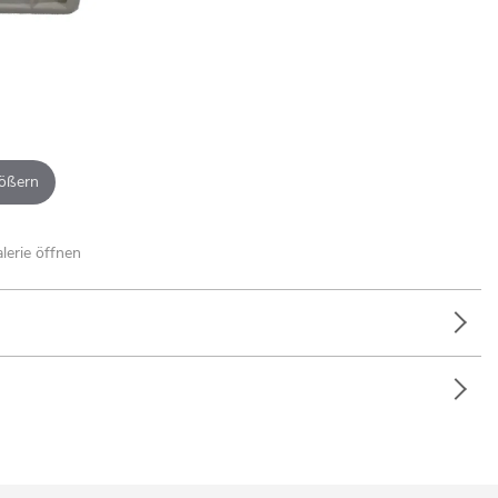
ößern
alerie öffnen