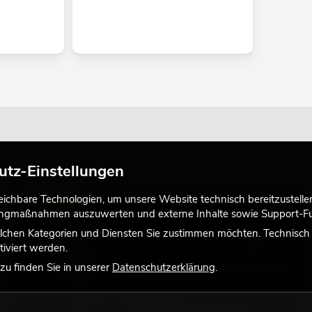
utz-Einstellungen
chbare Technologien, um unsere Website technisch bereitzustellen,
LICHT
tingmaßnahmen auszuwerten und externe Inhalte sowie Support-Fun
lchen Kategorien und Diensten Sie zustimmen möchten. Technisch e
iviert werden.
u finden Sie in unserer
Datenschutzerklärung
.