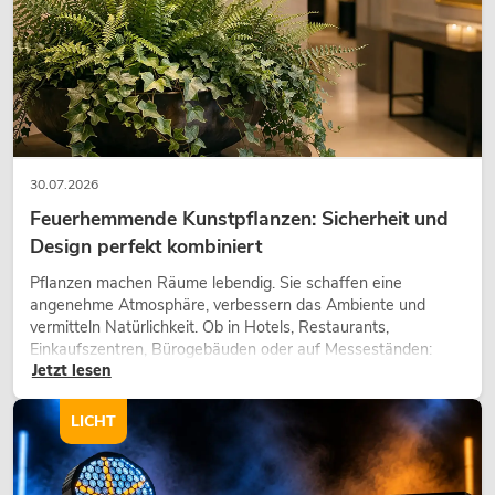
30.07.2026
Feuerhemmende Kunstpflanzen: Sicherheit und
Design perfekt kombiniert
Pflanzen machen Räume lebendig. Sie schaffen eine
OMNITRONIC TRM-422 
angenehme Atmosphäre, verbessern das Ambiente und
Rotary-Mixer
vermitteln Natürlichkeit. Ob in Hotels, Restaurants,
No. 10355931
Einkaufszentren, Bürogebäuden oder auf Messeständen:
Bestand reicht ca. 12 Wo.
Jetzt lesen
eine hochwertige Begrünung gehört heute längst zum
modernen Raumkonzept.
LICHT
699,00
€