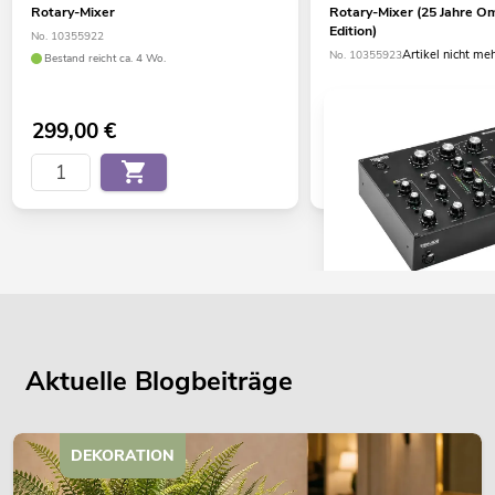
Rotary-Mixer
Rotary-Mixer (25 Jahre Om
Edition)
No. 10355922
Artikel nicht me
No. 10355923
Bestand reicht ca. 4 Wo.
299,00
€
OMNITRONIC TRM-402 
Rotary-Mixer
No. 10355930
Aktuelle Blogbeiträge
Bestand reicht ca. 12 Wo.
DEKORATION
449,00
€