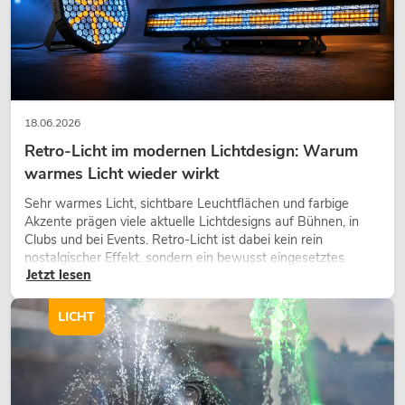
18.06.2026
Retro-Licht im modernen Lichtdesign: Warum
warmes Licht wieder wirkt
Sehr warmes Licht, sichtbare Leuchtflächen und farbige
OMNITRONIC Set TRM-
Akzente prägen viele aktuelle Lichtdesigns auf Bühnen, in
Clubs und bei Events. Retro-Licht ist dabei kein rein
No. 20000666
nostalgischer Effekt, sondern ein bewusst eingesetztes
Bestand reicht ca. 12 Wo.
Jetzt lesen
Gestaltungsmittel: Es schafft Atmosphäre, gibt Szenen
Charakter und kann technische LED-Setups emotionaler
wirken lassen.
LICHT
449,00
€