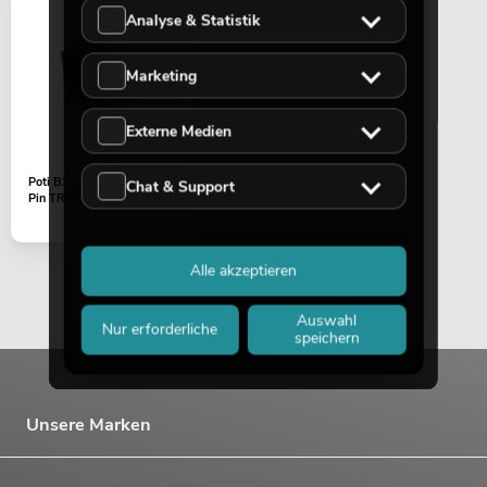
Analyse & Statistik
Marketing
Externe Medien
Poti B103 2x10KOhm 6-
Chat & Support
Pin TRM-202MK3 (ALPS)
OMNITRONIC Set TRM-4
Artikel nicht 
No. 20000897
Alle akzeptieren
Auswahl
Nur erforderliche
speichern
Unsere Marken