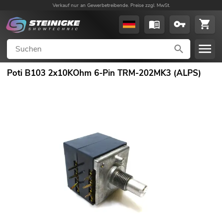
Verkauf nur an Gewerbetreibende. Preise zzgl. MwSt.
Poti B103 2x10KOhm 6-Pin TRM-202MK3 (ALPS)