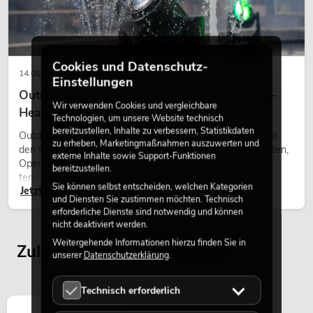
Cookies und Datenschutz-
14.05.2026
Einstellungen
Outdoor Moving-Heads: Wetterfeste Moving-
Wir verwenden Cookies und vergleichbare
Heads bei Events
Technologien, um unsere Website technisch
bereitzustellen, Inhalte zu verbessern, Statistikdaten
Outdoor Moving-Heads sind bewegliche Scheinwerfer für
zu erheben, Marketingmaßnahmen auszuwerten und
den Einsatz im Freien. Sie werden bei Festivals, Stadtfesten,
OMNITRONIC Set TRM-4
externe Inhalte sowie Support-Funktionen
Open-Air-Konzerten, Architekturinszenierungen und
No. 20000896
bereitzustellen.
temporären Außeninstallationen eingesetzt.
nur noch wenige verfügbar
Sie können selbst entscheiden, welchen Kategorien
Jetzt lesen
und Diensten Sie zustimmen möchten. Technisch
erforderliche Dienste sind notwendig und können
nicht deaktiviert werden.
599,00
€
Weitergehende Informationen hierzu finden Sie in
Zuletzt angesehene Artikel
unserer
Datenschutzerklärung
.
Technisch erforderlich