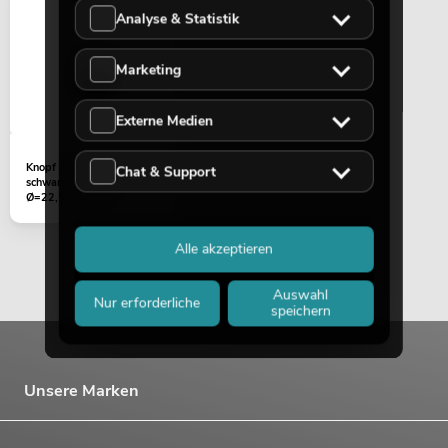
Analyse & Statistik
Marketing
Externe Medien
Knopf (Poti) TRM-202MK3
Chat & Support
schwarz innen Silber
OMNITRONIC Set TRM-4
Ø=22,5mm klein
Artikel nicht 
No. 20000897
Alle akzeptieren
Auswahl
Nur erforderliche
speichern
Unsere Marken