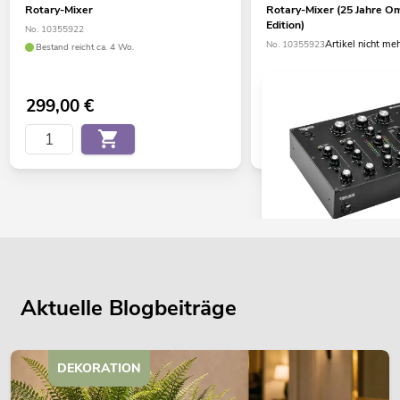
Rotary-Mixer
Rotary-Mixer (25 Jahre Om
Edition)
No. 10355922
Artikel nicht me
No. 10355923
Bestand reicht ca. 4 Wo.
299,00
€
OMNITRONIC TRM-402 
Rotary-Mixer
No. 10355930
Aktuelle Blogbeiträge
Bestand reicht ca. 12 Wo.
DEKORATION
449,00
€