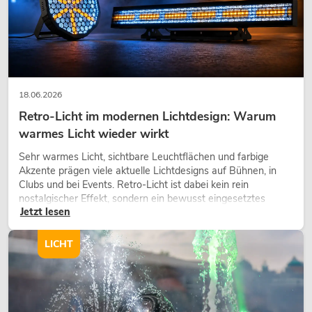
18.06.2026
Retro-Licht im modernen Lichtdesign: Warum
warmes Licht wieder wirkt
Sehr warmes Licht, sichtbare Leuchtflächen und farbige
OMNITRONIC Set TRM-
Akzente prägen viele aktuelle Lichtdesigns auf Bühnen, in
Clubs und bei Events. Retro-Licht ist dabei kein rein
No. 20000666
nostalgischer Effekt, sondern ein bewusst eingesetztes
Bestand reicht ca. 12 Wo.
Jetzt lesen
Gestaltungsmittel: Es schafft Atmosphäre, gibt Szenen
Charakter und kann technische LED-Setups emotionaler
wirken lassen.
LICHT
449,00
€