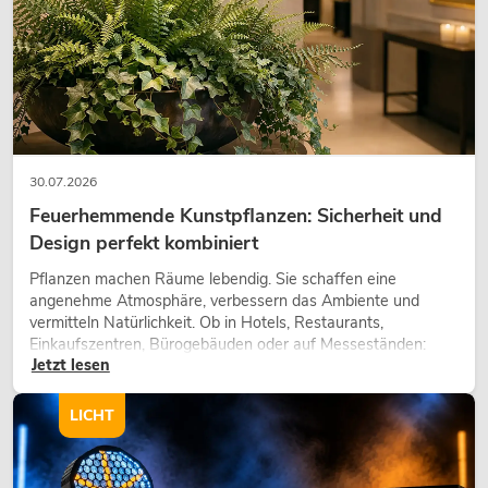
30.07.2026
Feuerhemmende Kunstpflanzen: Sicherheit und
Design perfekt kombiniert
Pflanzen machen Räume lebendig. Sie schaffen eine
OMNITRONIC TRM-422 
angenehme Atmosphäre, verbessern das Ambiente und
Rotary-Mixer
vermitteln Natürlichkeit. Ob in Hotels, Restaurants,
No. 10355931
Einkaufszentren, Bürogebäuden oder auf Messeständen:
Bestand reicht ca. 12 Wo.
Jetzt lesen
eine hochwertige Begrünung gehört heute längst zum
modernen Raumkonzept.
LICHT
699,00
€