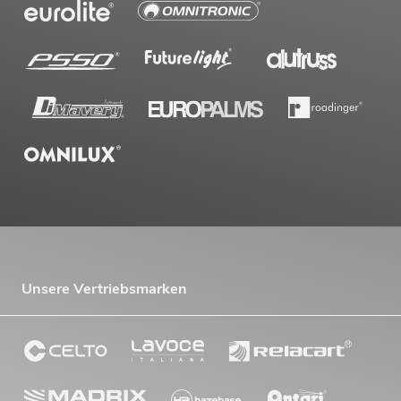
OMNITRONIC TRM-222
Rotary-Mixer
No. 10355932
Bestand reicht ca. 12 Wo
649,00
€
Unsere Vertriebsmarken