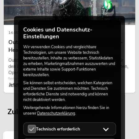
Cookies und Datenschutz-
14.05.2026
Einstellungen
Outdoor Moving-Heads: Wetterfeste Moving-
Wir verwenden Cookies und vergleichbare
Heads bei Events
Technologien, um unsere Website technisch
bereitzustellen, Inhalte zu verbessern, Statistikdaten
Outdoor Moving-Heads sind bewegliche Scheinwerfer für
zu erheben, Marketingmaßnahmen auszuwerten und
den Einsatz im Freien. Sie werden bei Festivals, Stadtfesten,
OMNITRONIC Set TRM-4
externe Inhalte sowie Support-Funktionen
Open-Air-Konzerten, Architekturinszenierungen und
No. 20000896
bereitzustellen.
temporären Außeninstallationen eingesetzt.
nur noch wenige verfügbar
Sie können selbst entscheiden, welchen Kategorien
Jetzt lesen
und Diensten Sie zustimmen möchten. Technisch
erforderliche Dienste sind notwendig und können
nicht deaktiviert werden.
599,00
€
Weitergehende Informationen hierzu finden Sie in
Zuletzt angesehene Artikel
unserer
Datenschutzerklärung
.
Technisch erforderlich